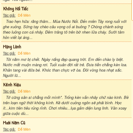
Không Hối Tiếc
Tác giả:
Dế Mèn
Trao hẹn hứa: rằng thăm... Mùa Nước Nổi. Đến miền Tây rong ruổi với
ghe xuồng. Sững tay chèo câu vọng cổ ai buông ? Chòng chành sóng
theo luồng con cá nhảy. Đêm trăng tỏ trên bờ nhen lửa cháy. Sưởi tâm
hồn viết lại áng...
Mộng Lành
Tác giả:
Dế Mèn
Tôi nằm mơ bị chết. Ngày nắng đẹp quang trời. Em đến chào ly biệt.
Nước mắt muộn màng rơi. Tuổi xuân đời rất trẻ. Đưa tiễn chẳng kèn loa.
Khăn tang vài đứa bé. Khóc than chực vỡ òa. Đôi vòng hoa nhạt sắc.
Người lũ...
Kênh Kiệu
Tác giả:
Dế Mèn
Tớ cũng sân si chẳng mỗi mình*. Trống kèn vẫn nhảy chứ nào kinh. Bề
trên loạn ngữ thời không kính. Kẻ dưới cuồng ngôn sẽ phải bình. Học
ít...kim tiền tiêu rủng rỉnh. Chơi nhiều...lụa gấm diện lung linh. Vần xoay
giữa cuộc dù...
Mười Năm Cũ
Tác giả:
Dế Mèn