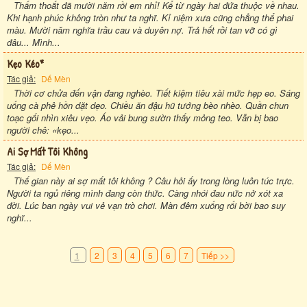
Thấm thoắt đã mười năm rồi em nhỉ! Kể từ ngày hai đứa thuộc về nhau.
Khi hạnh phúc không tròn như ta nghĩ. Kỉ niệm xưa cũng chẳng thể phai
màu. Mười năm nghĩa trầu cau và duyên nợ. Trả hết rồi tan vỡ có gì
đâu... Mình...
Kẹo Kéo*
Tác giả:
Dế Mèn
Thời cơ chửa đến vận đang nghèo. Tiết kiệm tiêu xài mức hẹp eo. Sáng
uống cà phê hồn dặt dẹo. Chiều ăn đậu hũ tướng bèo nhèo. Quần chun
toạc gối nhìn xiêu vẹo. Áo vải bung sườn thấy mỏng teo. Vẫn bị bao
người chê: «kẹo...
Ai Sợ Mất Tôi Không
Tác giả:
Dế Mèn
Thế gian này ai sợ mất tôi không ? Câu hỏi ấy trong lòng luôn túc trực.
Người ta ngủ riêng mình đang còn thức. Càng nhói đau nức nở xót xa
đời. Lúc ban ngày vui vẻ vạn trò chơi. Màn đêm xuống rối bời bao suy
nghĩ...
1
2
3
4
5
6
7
Tiếp >>