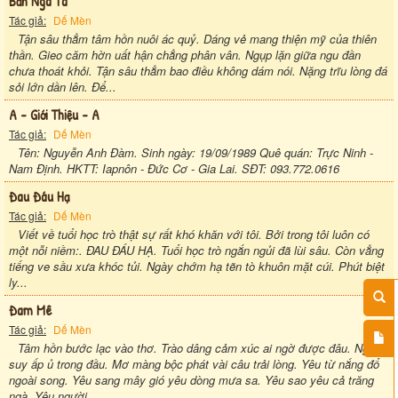
Bản Ngã Ta
Tác giả:
Dế Mèn
Tận sâu thẳm tâm hồn nuôi ác quỷ. Dáng vẻ mang thiện mỹ của thiên
thần. Gieo căm hờn uất hận chẳng phân vân. Ngụp lặn giữa ngu đần
chưa thoát khỏi. Tận sâu thẳm bao điều không dám nói. Nặng trĩu lòng đá
sỏi lớn dần lên. Để...
A - Giới Thiệu - A
Tác giả:
Dế Mèn
Tên: Nguyễn Anh Đàm. Sinh ngày: 19/09/1989 Quê quán: Trực Ninh -
Nam Định. HKTT: Iapnôn - Đức Cơ - Gia Lai. SĐT: 093.772.0616
Đau Đáu Hạ
Tác giả:
Dế Mèn
Viết về tuổi học trò thật sự rất khó khăn với tôi. Bởi trong tôi luôn có
một nỗi niềm:. ĐAU ĐÁU HẠ. Tuổi học trò ngắn ngủi đã lùi sâu. Còn vẳng
tiếng ve sầu xưa khóc tủi. Ngày chớm hạ tẽn tò khuôn mặt cúi. Phút biệt
ly...
Đam Mê
Tác giả:
Dế Mèn
Tâm hồn bước lạc vào thơ. Trào dâng cảm xúc ai ngờ được đâu. Nghĩ
suy ấp ủ trong đầu. Mơ màng bộc phát vài câu trải lòng. Yêu từ nắng đổ
ngoài song. Yêu sang mây gió yêu dòng mưa sa. Yêu sao yêu cả trăng
ngà. Yêu người...