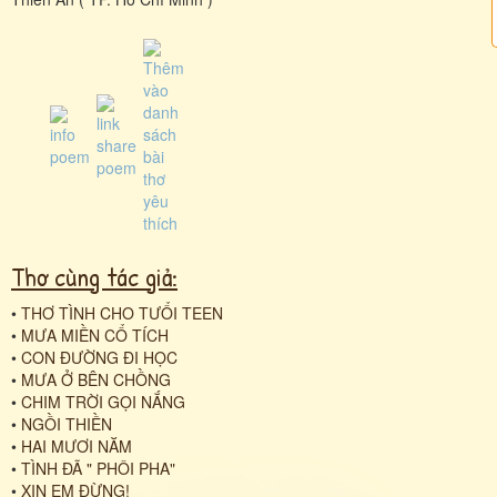
Thơ cùng tác giả:
•
THƠ TÌNH CHO TƯỔI TEEN
•
MƯA MIỀN CỔ TÍCH
•
CON ĐƯỜNG ĐI HỌC
•
MƯA Ở BÊN CHỒNG
•
CHIM TRỜI GỌI NẮNG
•
NGỒI THIỀN
•
HAI MƯƠI NĂM
•
TÌNH ĐÃ " PHÔI PHA"
•
XIN EM ĐỪNG!