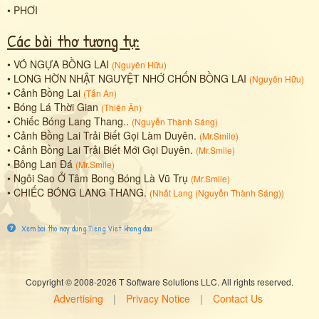
•
PHƠI
Các bài thơ tương tự:
•
VÓ NGỰA BỒNG LAI
(
Nguyên Hữu
)
•
LONG HỜN NHẬT NGUYỆT NHỚ CHỐN BỒNG LAI
(
Nguyên Hữu
)
•
Cảnh Bồng Lai
(
Tấn An
)
•
Bóng Lá Thời Gian
(
Thiên Ân
)
•
Chiếc Bóng Lang Thang..
(
Nguyễn Thành Sáng
)
•
Cảnh Bồng Lai Trải Biết Gọi Làm Duyên.
(
Mr.Smile
)
•
Cảnh Bồng Lai Trải Biết Mới Gọi Duyên.
(
Mr.Smile
)
•
Bông Lan Đá
(
Mr.Smile
)
•
Ngôi Sao Ở Tâm Bong Bóng Là Vũ Trụ
(
Mr.Smile
)
•
CHIẾC BÓNG LANG THANG.
(
Nhất Lang (Nguyễn Thành Sáng)
)
Xem bai tho nay dung Tieng Viet khong dau
Copyright © 2008-2026 T Software Solutions LLC. All rights reserved.
Advertising
|
Privacy Notice
|
Contact Us