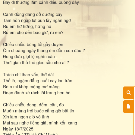
Bay đi thương lắm cánh diều buông dây
Cánh đồng dang dở đường cày
Tâm hồn ngập lụt bùn lầy ngẩn ngơ
Ru em hờ hững, hững hờ
Ru em cho đến bao giờ, ru em?
Chiều chiều bóng tối gầy duyên
Ôm choàng ngày tháng êm đềm còn đâu ?
Đong đưa giọt lệ nghìn câu
Thời gian thỏ thẻ gieo sầu cho ai ?
Trách chi than vắn, thở dài
Thế là, ngậm đắng nuốt cay lan tràn
Rèm mi khép mộng mơ màng
Đoạn đành xé rách lỗi trang hẹn hò
Chiều chiều đong, đếm, cân, đo
Muộn màng trói buộc cẳng giò bặt tin
Xin làm ngọn gió vô tình
Mai sau nghe tiếng giật mình xốn xang
Ngày 18/7/2025
Thiên Ân ( TP. Hồ Chí Minh )