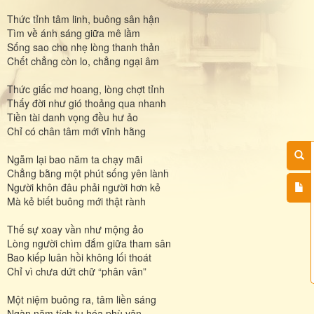
Thức tỉnh tâm linh, buông sân hận
Tìm về ánh sáng giữa mê lầm
Sống sao cho nhẹ lòng thanh thản
Chết chẳng còn lo, chẳng ngại âm
Thức giấc mơ hoang, lòng chợt tỉnh
Thấy đời như gió thoảng qua nhanh
Tiền tài danh vọng đều hư ảo
Chỉ có chân tâm mới vĩnh hằng
Ngẫm lại bao năm ta chạy mãi
Chẳng bằng một phút sống yên lành
Người khôn đâu phải người hơn kẻ
Mà kẻ biết buông mới thật rành
Thế sự xoay vần như mộng ảo
Lòng người chìm đắm giữa tham sân
Bao kiếp luân hồi không lối thoát
Chỉ vì chưa dứt chữ “phân vân”
Một niệm buông ra, tâm liền sáng
Ngàn năm tích tụ hóa phù vân