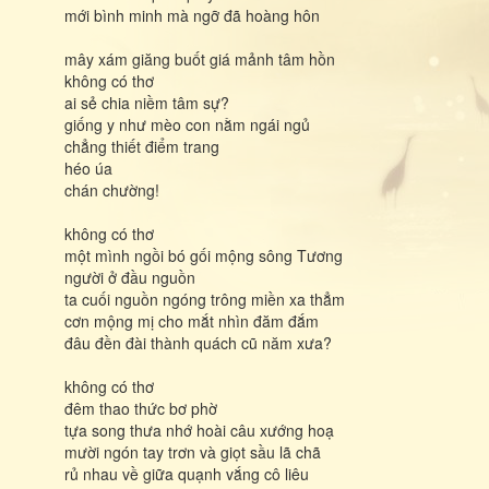
mới bình minh mà ngỡ đã hoàng hôn
mây xám giăng buốt giá mảnh tâm hồn
không có thơ
ai sẻ chia niềm tâm sự?
giống y như mèo con nằm ngái ngủ
chẳng thiết điểm trang
héo úa
chán chường!
không có thơ
một mình ngồi bó gối mộng sông Tương
người ở đầu nguồn
ta cuối nguồn ngóng trông miền xa thẳm
cơn mộng mị cho mắt nhìn đăm đắm
đâu đền đài thành quách cũ năm xưa?
không có thơ
đêm thao thức bơ phờ
tựa song thưa nhớ hoài câu xướng hoạ
mười ngón tay trơn và giọt sầu lã chã
rủ nhau về giữa quạnh vắng cô liêu