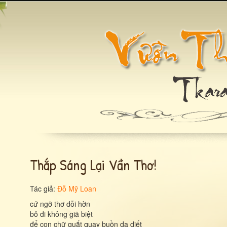
Thắp Sáng Lại Vần Thơ!
Tác giả:
Đỗ Mỹ Loan
cứ ngỡ thơ dỗi hờn
bỏ đi không giã biệt
để con chữ quắt quay buồn da diết