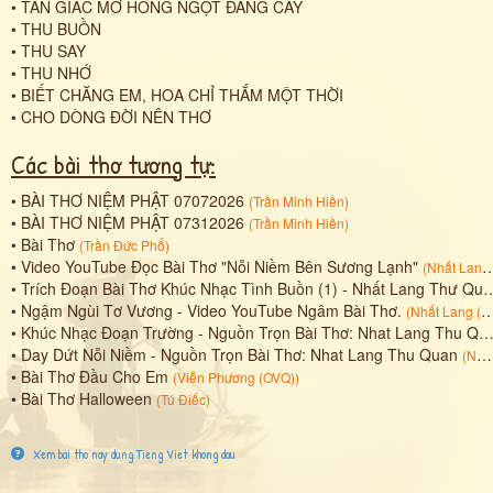
•
TAN GIẤC MƠ HỒNG NGỌT ĐẮNG CAY
•
THU BUỒN
•
THU SAY
•
THU NHỚ
•
BIẾT CHĂNG EM, HOA CHỈ THẮM MỘT THỜI
•
CHO DÒNG ĐỜI NÊN THƠ
Các bài thơ tương tự:
•
BÀI THƠ NIỆM PHẬT 07072026
(
Trần Minh Hiền
)
•
BÀI THƠ NIỆM PHẬT 07312026
(
Trần Minh Hiền
)
•
Bài Thơ
(
Trần Đức Phổ
)
•
Video YouTube Đọc Bài Thơ "Nỗi Niềm Bên Sương Lạnh"
(
Nhất Lang (Nguyễn Thành Sáng)
•
Trích Đoạn Bài Thơ Khúc Nhạc Tình Buồn (1) - Nhất Lang Thư Quán
•
Ngậm Ngùi Tơ Vương - Video YouTube Ngâm Bài Thơ.
(
Nhất Lang (Nguyễn Thành Sáng)
•
Khúc Nhạc Đoạn Trường - Nguồn Trọn Bài Thơ: Nhat Lang Thu Quan
•
Day Dứt Nỗi Niềm - Nguồn Trọn Bài Thơ: Nhat Lang Thu Quan
(
Nhất Lang (Nguyễn Thành Sáng)
•
Bài Thơ Đầu Cho Em
(
Viễn Phương (OVQ)
)
•
Bài Thơ Halloween
(
Tú Điếc
)
Xem bai tho nay dung Tieng Viet khong dau