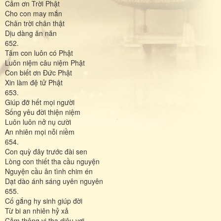
Cảm ơn Trời Phật
Cho con may mắn
Chân trời chân thật
Dịu dàng ăn năn
652.
Tâm con luôn có Phật
Luôn niệm câu niệm Phật
Con biết ơn Đức Phật
Xin làm đệ tử Phật
653.
Giúp đỡ hết mọi người
Sống yêu đời thiện niệm
Luôn luôn nở nụ cười
An nhiên mọi nỗi niềm
654.
Con quỳ đây trước đài sen
Lòng con thiết tha cầu nguyện
Nguyện cầu ân tình chim én
Dạt dào ánh sáng uyên nguyên
655.
Cố gắng hy sinh giúp đời
Từ bi an nhiên hỷ xả
Cảm thông vị tha diệu vợi