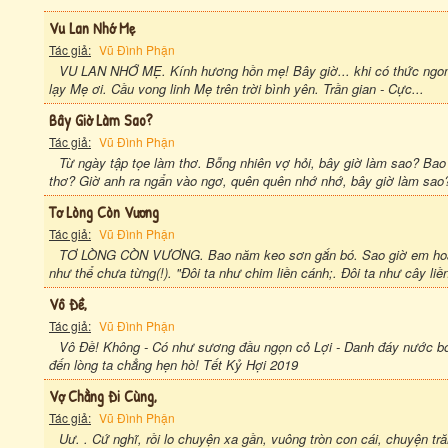
Vu Lan Nhớ Mẹ
Tác giả:
Vũ Đình Phận
VU LAN NHỚ MẸ. Kính hương hồn mẹ! Bây giờ... khi có thức ngon
lạy Mẹ ơi. Cầu vong linh Mẹ trên trời bình yên. Trần gian - Cực...
Bây Giờ Làm Sao?
Tác giả:
Vũ Đình Phận
Từ ngày tập tọe làm thơ. Bỗng nhiên vợ hỏi, bây giờ làm sao? Ba
thơ? Giờ anh ra ngẩn vào ngơ, quên quên nhớ nhớ, bây giờ làm sao
Tơ Lòng Còn Vương
Tác giả:
Vũ Đình Phận
TƠ LÒNG CÒN VƯƠNG. Bao năm keo sơn gắn bó. Sao giờ em hoá ng
như thể chưa từng(!). "Đôi ta như chim liền cánh;. Đôi ta như cây l
Vô Đề,
Tác giả:
Vũ Đình Phận
Vô Đề! Không - Có như sương đầu ngọn cỏ Lợi - Danh đáy nước bó
đến lòng ta chẳng hẹn hò! Tết Kỷ Hợi 2019
Vợ Chằng Đi Cùng,
Tác giả:
Vũ Đình Phận
Uư. . Cứ nghĩ, rồi lo chuyện xa gần, vuông tròn con cái, chuyện t