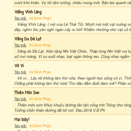
vượt khó khăn. Vợ tôi tâm tưởng, nhiều mong mỏi. Bận bịu quanh nă
Viếng Vĩnh Lăng
Tác giả:
Vũ Đình Phận
Viếng Vĩnh Lăng. ( mộ vua Lê Thái Tổ). Mượt mà một vạt vuông xa
đây, nghìn thu yên nghỉ ngàn cây ru hời! Khiêm nhường như vạt cỏ t
Vãng Du Đà Lạt
Tác giả:
Vũ Đình Phận
Vãng du Đà Lạt, thân tặng Nhi Việt Clinic. Tháp tùng Nhi Việt vui t
xứ mơ màng. Vi vu suối nhạc, bạt ngàn thông reo. Cùng nhau ngắm t
Vô Vi
Tác giả:
Vũ Đình Phận
Vô vi... Lâu rồi không làm thơ nữa, theo người học sống vô vi. Tĩnh
Chẳng phải không làm thơ nữa! Tìm đâu đắm đuối đam mê? Phân vân
Thiên Môn Sơn
Tác giả:
Vũ Đình Phận
Thiên môn sơn Khúc khuỷu đường lên tận cổng trời Trông như rồng 
Tưởng chốn thiên đường đã tới nơi. Dec.2018 V.Đ.Ph
Mai Đây!
Tác giả:
Vũ Đình Phận