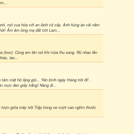
m...
nh, mồ vua hòa với an lành cỏ cây. Anh hùng áo vải nằm
hôi! Ấm êm lòng mẹ đất trời Lam...
ua (tour). Cùng em lên núi khi mùa thu sang. Rủ nhau lên
hác, leo...
 tâm mặt hồ lặng gió... Yên bình ngày tháng trôi đi! .
 mực đen giấy trắng! Nàng đi...
lượn giữa mây trôi Trập trùng xe vượt cao nghìn thước