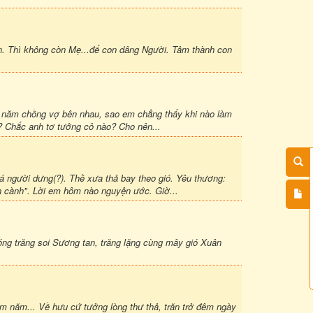
. Thì không còn Mẹ...để con dâng Người. Tâm thành con
o năm chồng vợ bên nhau, sao em chẳng thấy khi nào làm
? Chắc anh tơ tưởng cô nào? Cho nên...
ười dưng(?). Thề xưa thả bay theo gió. Yêu thương:
iền cành". Lời em hôm nào nguyện ước. Giờ...
ng trăng soi Sương tan, trăng lặng cùng mây gió Xuân
răm năm... Về hưu cứ tưởng lòng thư thả, trăn trở đêm ngày