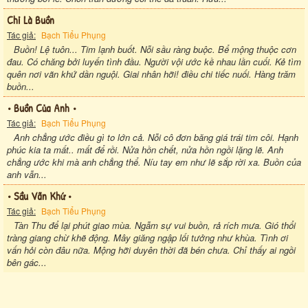
Chỉ Là Buồn
Tác giả:
Bạch Tiểu Phụng
Buồn! Lệ tuôn... Tim lạnh buốt. Nỗi sầu ràng buộc. Bể mộng thuộc cơn
đau. Có chăng bởi luyến tình đầu. Người vội ước kề nhau lần cuối. Kẻ tìm
quên nơi vãn khứ dần nguội. Giai nhân hỡi! điều chi tiếc nuối. Hàng trăm
buồn...
• Buồn Của Anh •
Tác giả:
Bạch Tiểu Phụng
Anh chẳng ước điều gì to lớn cả. Nỗi cô đơn băng giá trái tim côi. Hạnh
phúc kia ta mất.. mất để rồi. Nửa hồn chết, nửa hồn ngồi lặng lẽ. Anh
chẳng ước khi mà anh chẳng thể. Níu tay em như lẽ sắp rời xa. Buồn của
anh vẫn...
• Sầu Vãn Khứ •
Tác giả:
Bạch Tiểu Phụng
Tàn Thu để lại phút giao mùa. Ngẫm sự vui buồn, rả rích mưa. Gió thổi
tràng giang chừ khẽ động. Mây giăng ngập lối tưởng như khùa. Tình ơi
vấn hỏi còn đâu nữa. Mộng hỡi duyên thời đã bén chưa. Chỉ thấy ai ngồi
bên gác...