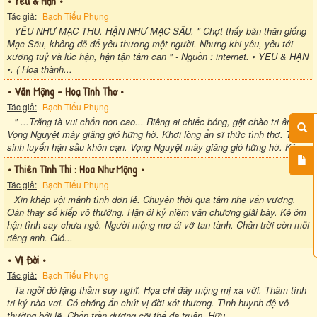
• Yêu & Hận •
Tác giả:
Bạch Tiểu Phụng
YÊU NHƯ MẠC THU. HẬN NHƯ MẠC SẦU. " Chợt thấy bản thân giống
Mạc Sầu, không dễ để yêu thương một người. Nhưng khi yêu, yêu tới
xương tuỷ và lúc hận, hận tận tâm can " - Nguồn : internet. • YÊU & HẬN
•. ( Hoạ thành...
• Vãn Mộng - Hoạ Tình Thơ •
Tác giả:
Bạch Tiểu Phụng
" ...Trăng tà vui chốn non cao... Riêng ai chiếc bóng, gật chào tri âm ".
Vọng Nguyệt mây giăng gió hững hờ. Khơi lòng ẩn sĩ thức tình thơ. Tam
sinh luyến hận sầu khôn cạn. Vọng Nguyệt mây giăng gió hững hờ. Kẻ...
• Thiên Tình Thi : Hoa Như Mộng •
Tác giả:
Bạch Tiểu Phụng
Xin khép vội mảnh tình đơn lẻ. Chuyện thời qua tâm nhẹ vấn vương.
Oán thay số kiếp vô thường. Hận ôi kỷ niệm văn chương giãi bày. Kẻ ôm
hận tình say chưa ngỏ. Người mộng mơ ái vỡ tan tành. Chân trời còn mỗi
riêng anh. Gió...
• Vị Đời •
Tác giả:
Bạch Tiểu Phụng
Ta ngồi đó lặng thầm suy nghĩ. Họa chi đây mộng mị xa vời. Thâm tình
tri kỷ nào vơi. Có chăng ẩn chút vị đời xót thương. Tình huynh đệ vô
thường bởi lẽ. Chốn trần dương cõi thế đa truân. Hữu...