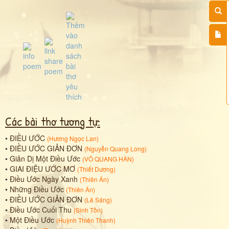
Các bài thơ tương tự:
•
ĐIỀU ƯỚC
(
Hương Ngọc Lan
)
•
ĐIỀU ƯỚC GIẢN ĐƠN
(
Nguyễn Quang Long
)
•
Giản Dị Một Điều Ước
(
VÕ QUANG HÂN
)
•
GIAI ĐIỆU ƯỚC MƠ
(
Thiết Dương
)
•
Điều Ước Ngày Xanh
(
Thiên Ân
)
•
Những Điều Ước
(
Thiên Ân
)
•
ĐIỀU ƯỚC GIẢN ĐƠN
(
Lê Sáng
)
•
Điều Ước Cuối Thu
(
Sinh Tồn
)
•
Một Điều Ước
(
Huỳnh Thiên Thanh
)