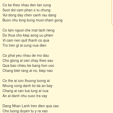
Co ke theo nhau den tan cung
Suot doi cam phan o tu chung
Vui dong day chen canh rau dang
Buon nhu long bung muoi cham gung
Co lam nguoi che mat tach rieng
Do thua cho kiep song uu phien
Vi cam nen quit thanh co qua
Tro tren gi ai cung nua dien
Co phai yeu nhau de mo dau
Cho giong ai oan chay theo sau
Qua bao nhieu be bang hon uoc
Chang biet rang ai no, kiep nao
Co the ai con thuong tuong ai
Nhung vong danh loi da an bay
Chang ai can tua lung ai nua
An ai danh nhu cuoc tra vay
Dang Nhan Lanh tren dien qua cao
Cho luong duyen tu y ra vao