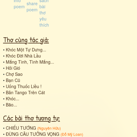
Thơ cùng tác giả:
•
Khóc Một Tự Dưng...
•
Khóc Đời Nhà Lầu
•
Mắng Tình, Tình Mắng...
•
Hỏi Gió
•
Chợ Sao
•
Bạn Cũ
•
Uống Thuốc Liều !
•
Bản Tango Trên Cát
•
Khóc...
•
Bão...
Các bài thơ tương tự:
•
CHIẾU TƯỚNG
(
Nguyên Hữu
)
•
ĐỪNG CÂU TƯỞNG VỌNG
(
Đỗ Mỹ Loan
)