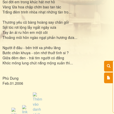
Soi đời em trong khúc hát mơ hồ
Vàng lửa hoa chập chờn bao tan tác
Trắng đêm trinh nhòa nhạt những tàn tro...
Thương yêu cũ bàng hoàng say chăn gối
Sợi tóc rơi lộng lẫy ngất ngây xưa
Tay ân ái ru hồn em một cõi
Thoảng môi hôn ngào ngạt phấn hương đưa...
Người ở đâu - bên trời xa phiêu lãng
Bước chân khuya - còn nhớ thuở tình si ?
Giữa đêm đen - trái tim người có đắng
Khóc mông lung chút nắng mộng xuân thì...
Phù Dung
Feb.01.2006