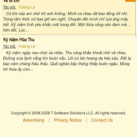
Về Đi Em
Tác giả:
Trường Lê
Có khi nào em nhớ tới anh không. Mình xa nhau đã bao đông rồi nhỉ.
Trong tâm thức có bao giờ em nghĩ. Chuyện đôi mình chỉ tựa áng mây
trôi. Kỷ niệm tình yêu khắc mãi trong đời. Một thủa nồng nàn đam mê…
hờn dỗi. Lúc...
Kỷ Niệm Mùa Thu
Tác giả:
Trường Lê
Kỷ niệm ngày nao chợt úa nhầu. Thu vàng khắc khoải nhớ về nhau.
Đường xưa lạnh vắng tim buồn nẫu. Lối cũ tàn hoang dạ héo sầu. Đất lạ
bao năm chàng hiểu thấu. Quê nghèo bấy tháng thiếp buồn ngâu. Mùng
tơi thủa ấy còn...
Copyright © 2008-2026 T Software Solutions LLC. All rights reserved.
Advertising
|
Privacy Notice
|
Contact Us