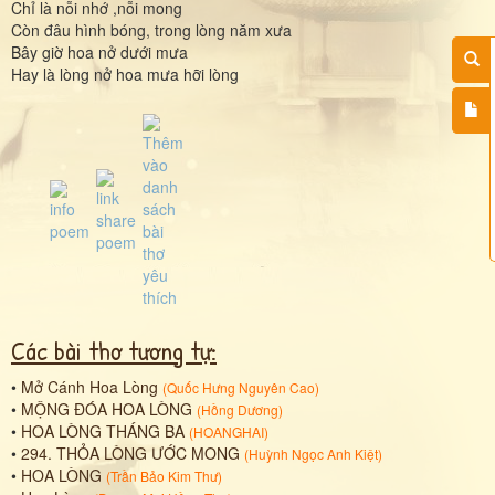
Chỉ là nỗi nhớ ,nỗi mong
Còn đâu hình bóng, trong lòng năm xưa
Bây giờ hoa nở dưới mưa
Hay là lòng nở hoa mưa hỡi lòng
Các bài thơ tương tự:
•
Mở Cánh Hoa Lòng
(
Quốc Hưng Nguyên Cao
)
•
MỘNG ĐÓA HOA LÒNG
(
Hồng Dương
)
•
HOA LÒNG THÁNG BA
(
HOANGHAI
)
•
294. THỎA LÒNG ƯỚC MONG
(
Huỳnh Ngọc Anh Kiệt
)
•
HOA LÒNG
(
Trần Bảo Kim Thư
)