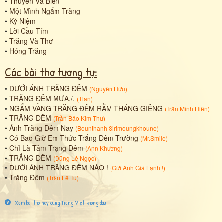
•
Thuyền Và Biển
•
Một Mình Ngắm Trăng
•
Kỷ Niệm
•
Lời Cầu Tím
•
Trăng Và Thơ
•
Hóng Trăng
Các bài thơ tương tự:
•
DƯỚI ÁNH TRĂNG ĐÊM
(
Nguyên Hữu
)
•
TRĂNG ĐÊM MƯA./.
(
Tlan
)
•
NGẮM VẦNG TRĂNG ĐÊM RẰM THÁNG GIÊNG
(
Trần Minh Hiền
)
•
TRĂNG ĐÊM
(
Trần Bảo Kim Thư
)
•
Ánh Trăng Đêm Nay
(
Bounthanh Sirimoungkhoune
)
•
Có Bao Giờ Em Thức Trắng Đêm Trường
(
Mr.Smile
)
•
Chỉ Là Tâm Trạng Đêm
(
Ann Khương
)
•
TRẮNG ĐÊM
(
Dũng Lê Ngọc
)
•
DƯỚI ÁNH TRĂNG ĐÊM NÀO !
(
Gửi Anh Giá Lạnh !
)
•
Trăng Đêm
(
Trần Lê Tú
)
Xem bai tho nay dung Tieng Viet khong dau