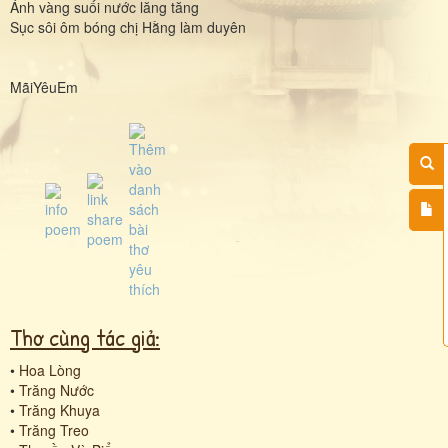
Ánh vàng suối nước lăng tăng
Sục sôi ôm bóng chị Hằng làm duyên
MãiYêuEm
Thơ cùng tác giả:
•
Hoa Lòng
•
Trăng Nước
•
Trăng Khuya
•
Trăng Treo