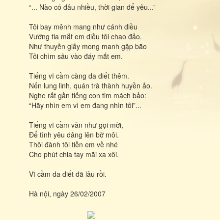
“... Nào có đâu nhiều, thời gian để yêu...”
Tôi bay mênh mang như cánh diều
Vướng tia mắt em diều tôi chao đảo.
Như thuyền giấy mong manh gặp bão
Tôi chìm sâu vào đáy mắt em.
Tiếng vĩ cầm càng da diết thêm.
Nến lung linh, quán trà thành huyền ảo.
Nghe rất gần tiếng con tim mách bảo:
“Hãy nhìn em vì em đang nhìn tôi”...
Tiếng vĩ cầm vẫn như gọi mời,
Để tình yêu dâng lên bờ môi.
Thôi đành tôi tiễn em về nhé
Cho phút chia tay mãi xa xôi.
Vĩ cầm da diết đã lâu rồi.
Hà nội, ngày 26/02/2007