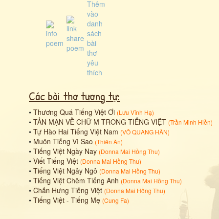
Các bài thơ tương tự:
•
Thương Quá Tiếng Việt Ơi
(
Lưu Vĩnh Hạ
)
•
TẢN MẠN VỀ CHỮ M TRONG TIẾNG VIỆT
(
Trần Minh Hiền
)
•
Tự Hào Hai Tiếng Việt Nam
(
VÕ QUANG HÂN
)
•
Muôn Tiếng Vì Sao
(
Thiên Ân
)
•
Tiếng Việt Ngày Nay
(
Donna Mai Hồng Thu
)
•
Viết Tiếng Việt
(
Donna Mai Hồng Thu
)
•
Tiếng Việt Ngây Ngô
(
Donna Mai Hồng Thu
)
•
Tiếng Việt Chêm Tiếng Anh
(
Donna Mai Hồng Thu
)
•
Chấn Hưng Tiếng Việt
(
Donna Mai Hồng Thu
)
•
Tiếng Việt - Tiếng Mẹ
(
Cung Fa
)