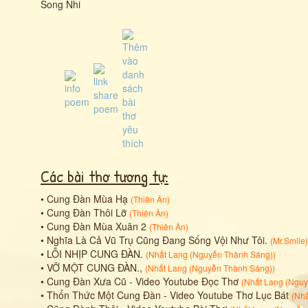
Song Nhi
Các bài thơ tương tự:
•
Cung Đàn Mùa Hạ
(
Thiên Ân
)
•
Cung Đàn Thôi Lỡ
(
Thiên Ân
)
•
Cung Đàn Mùa Xuân 2
(
Thiên Ân
)
•
Nghĩa Là Cả Vũ Trụ Cũng Đang Sống Vội Như Tôi.
(
Mr.Smile
)
•
LỖI NHỊP CUNG ĐÀN.
(
Nhất Lang (Nguyễn Thành Sáng)
)
•
VỠ MỘT CUNG ĐÀN.,
(
Nhất Lang (Nguyễn Thành Sáng)
)
•
Cung Đàn Xưa Cũ - Video Youtube Đọc Thơ
(
Nhất Lang (Ngu
•
Thổn Thức Một Cung Đàn - Video Youtube Thơ Lục Bát
(
Nhấ