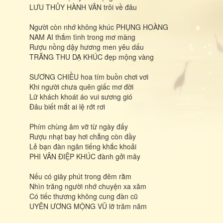
LƯU THỦY HÀNH VÂN trôi về đâu
Người còn nhớ không khúc PHỤNG HOÀNG
NAM AI thắm tình trong mơ màng
Rượu nồng dậy hương men yêu dấu
TRĂNG THU DẠ KHÚC đẹp mộng vàng
SƯƠNG CHIỀU hoa tím buồn chơi vơi
Khi người chưa quên giấc mơ đời
Lữ khách khoát áo vui sương gió
Đâu biết mắt ai lệ rớt rơi
Phím chùng âm vỡ từ ngày đấy
Rượu nhạt bay hơi chẳng còn đầy
Lẻ bạn đàn ngân tiếng khắc khoải
PHI VÂN ĐIỆP KHÚC đành gởi mây
Nếu có giây phút trong đêm rằm
Nhìn trăng người nhớ chuyện xa xăm
Có tiếc thương không cung đàn cũ
UYÊN ƯƠNG MỘNG VŨ lỡ trăm năm