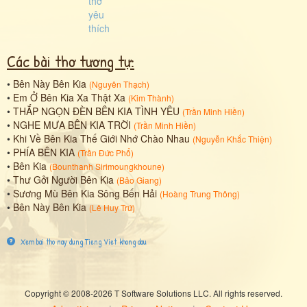
Các bài thơ tương tự:
•
Bên Này Bên Kia
(
Nguyên Thạch
)
•
Em Ở Bên Kia Xa Thật Xa
(
Kim Thành
)
•
THẮP NGỌN ĐÈN BÊN KIA TÌNH YÊU
(
Trần Minh Hiền
)
•
NGHE MƯA BÊN KIA TRỜI
(
Trần Minh Hiền
)
•
Khi Về Bên Kia Thế Giới Nhớ Chào Nhau
(
Nguyễn Khắc Thiện
)
•
PHÍA BÊN KIA
(
Trần Đức Phổ
)
•
Bên Kia
(
Bounthanh Sirimoungkhoune
)
•
Thư Gởi Người Bên Kia
(
Bảo Giang
)
•
Sương Mù Bên Kia Sông Bến Hải
(
Hoàng Trung Thông
)
•
Bên Này Bên Kia
(
Lê Huy Trứ
)
Xem bai tho nay dung Tieng Viet khong dau
Copyright © 2008-2026 T Software Solutions LLC. All rights reserved.