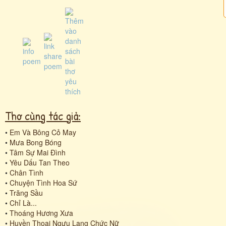
Thơ cùng tác giả:
•
Em Và Bông Cỏ May
•
Mưa Bong Bóng
•
Tâm Sự Mai Đình
•
Yêu Dấu Tan Theo
•
Chân Tình
•
Chuyện Tình Hoa Sứ
•
Trăng Sầu
•
Chỉ Là...
•
Thoáng Hương Xưa
•
Huyền Thoại Ngưu Lang Chức Nữ