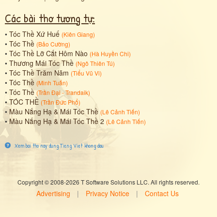
Các bài thơ tương tự:
•
Tóc Thề Xứ Huế
(
Kiên Giang
)
•
Tóc Thề
(
Bảo Cường
)
•
Tóc Thề Lỡ Cắt Hôm Nào
(
Hà Huyền Chi
)
•
Thương Mái Tóc Thề
(
Ngô Thiên Tú
)
•
Tóc Thề Trăm Năm
(
Tiểu Vũ Vi
)
•
Tóc Thề
(
Minh Tuấn
)
•
Tóc Thề
(
Trần Đại - Trandaik
)
•
TÓC THỀ
(
Trần Đức Phổ
)
•
Màu Nắng Hạ & Mái Tóc Thề
(
Lê Cảnh Tiến
)
•
Màu Nắng Hạ & Mái Tóc Thề 2
(
Lê Cảnh Tiến
)
Xem bai tho nay dung Tieng Viet khong dau
Copyright © 2008-2026 T Software Solutions LLC. All rights reserved.
Advertising
|
Privacy Notice
|
Contact Us