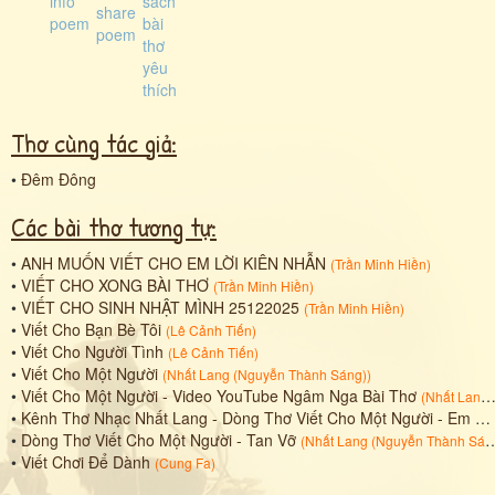
Thơ cùng tác giả:
•
Đêm Đông
Các bài thơ tương tự:
•
ANH MUỐN VIẾT CHO EM LỜI KIÊN NHẪN
(
Trần Minh Hiền
)
•
VIẾT CHO XONG BÀI THƠ
(
Trần Minh Hiền
)
•
VIẾT CHO SINH NHẬT MÌNH 25122025
(
Trần Minh Hiền
)
•
Viết Cho Bạn Bè Tôi
(
Lê Cảnh Tiến
)
•
Viết Cho Người Tình
(
Lê Cảnh Tiến
)
•
Viết Cho Một Người
(
Nhất Lang (Nguyễn Thành Sáng)
)
•
Viết Cho Một Người - Video YouTube Ngâm Nga Bài Thơ
(
Nhất Lang (Nguyễn Thành Sáng)
•
Kênh Thơ Nhạc Nhất Lang - Dòng Thơ Viết Cho Một Người - Em Đã Sai Rồi
•
Dòng Thơ Viết Cho Một Người - Tan Vỡ
(
Nhất Lang (Nguyễn Thành Sáng)
•
Viết Chơi Để Dành
(
Cung Fa
)