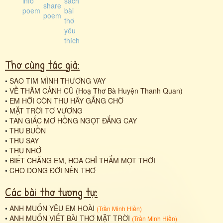
Thơ cùng tác giả:
•
SAO TIM MÌNH THƯƠNG VAY
•
VỀ THĂM CẢNH CŨ (Hoạ Thơ Bà Huyện Thanh Quan)
•
EM HỠI CÒN THU HÃY GẮNG CHỜ
•
MẶT TRỜI TƠ VƯƠNG
•
TAN GIẤC MƠ HỒNG NGỌT ĐẮNG CAY
•
THU BUỒN
•
THU SAY
•
THU NHỚ
•
BIẾT CHĂNG EM, HOA CHỈ THẮM MỘT THỜI
•
CHO DÒNG ĐỜI NÊN THƠ
Các bài thơ tương tự:
•
ANH MUỐN YÊU EM HOÀI
(
Trần Minh Hiền
)
•
ANH MUỐN VIẾT BÀI THƠ MẶT TRỜI
(
Trần Minh Hiền
)