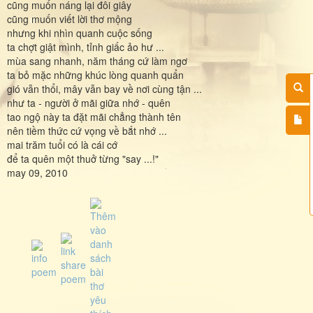
cũng muốn náng lại đôi giây
cũng muốn viết lời thơ mộng
nhưng khi nhìn quanh cuộc sống
ta chợt giật mình, tỉnh giấc ảo hư ...
mùa sang nhanh, năm tháng cứ làm ngơ
ta bỏ mặc những khúc lòng quanh quẩn
gió vẫn thổi, mây vẫn bay về nơi cùng tận ...
như ta - người ở mãi giữa nhớ - quên
tao ngộ này ta đặt mãi chẳng thành tên
nên tiềm thức cứ vọng về bắt nhớ ...
mai trăm tuổi có là cái cớ
để ta quên một thuở từng "say ...!"
may 09, 2010