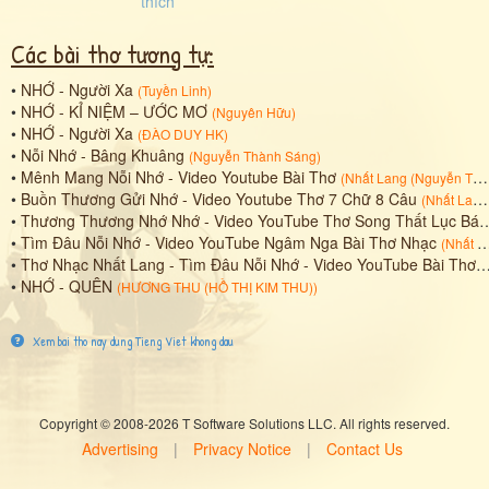
Các bài thơ tương tự:
•
NHỚ - Người Xa
(
Tuyền Linh
)
•
NHỚ - KỈ NIỆM – ƯỚC MƠ
(
Nguyên Hữu
)
•
NHỚ - Người Xa
(
ĐÀO DUY HK
)
•
Nỗi Nhớ - Bâng Khuâng
(
Nguyễn Thành Sáng
)
•
Mênh Mang Nỗi Nhớ - Video Youtube Bài Thơ
(
Nhất Lang (Nguyễn Thành Sáng)
•
Buồn Thương Gửi Nhớ - Video Youtube Thơ 7 Chữ 8 Câu
(
Nhất Lang (Nguyễn Thành Sáng)
•
Thương Thương Nhớ Nhớ - Video YouTube Thơ Song Thất Lục Bát
•
Tìm Đâu Nỗi Nhớ - Video YouTube Ngâm Nga Bài Thơ Nhạc
(
Nhất Lang (Nguyễn Thành Sáng)
•
Thơ Nhạc Nhất Lang - Tìm Đâu Nỗi Nhớ - Video YouTube Bài Thơ
(
•
NHỚ - QUÊN
(
HƯƠNG THU (HỒ THỊ KIM THU)
)
Xem bai tho nay dung Tieng Viet khong dau
Copyright © 2008-2026 T Software Solutions LLC. All rights reserved.
Advertising
|
Privacy Notice
|
Contact Us