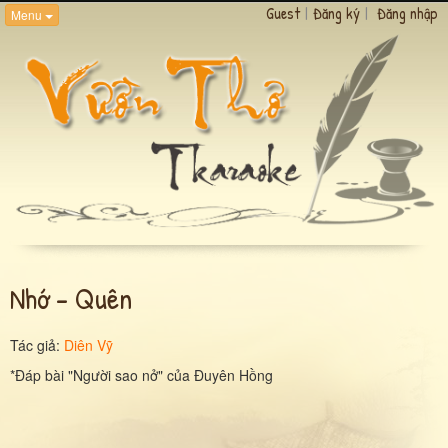
Guest
|
Đăng ký
|
Đăng nhập
Menu
Nhớ - Quên
Tác giả:
Diên Vỹ
*Đáp bài "Người sao nở" của Đuyên Hồng