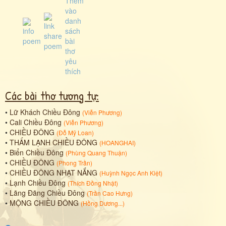
Các bài thơ tương tự:
•
Lữ Khách Chiều Đông
(
Viễn Phương
)
•
Cali Chiều Đông
(
Viễn Phương
)
•
CHIỀU ĐÔNG
(
Đỗ Mỹ Loan
)
•
THẤM LẠNH CHIỀU ĐÔNG
(
HOANGHAI
)
•
Biển Chiều Đông
(
Phùng Quang Thuận
)
•
CHIỀU ĐÔNG
(
Phong Trần
)
•
CHIỀU ĐÔNG NHẠT NẮNG
(
Huỳnh Ngọc Anh Kiệt
)
•
Lạnh Chiều Đông
(
Thích Đồng Nhật
)
•
Lãng Đãng Chiều Đông
(
Trần Cao Hưng
)
•
MỘNG CHIỀU ĐÔNG
(
Hồng Dương...
)