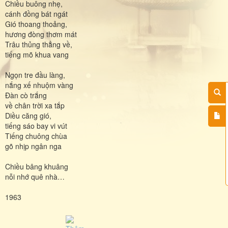
Chiều buông nhẹ,
cánh đồng bát ngát
Gió thoang thoảng,
hương đòng thơm mát
Trâu thủng thẳng về,
tiếng mõ khua vang
Ngọn tre đầu làng,
nắng xế nhuộm vàng
Đàn cò trắng
về chân trời xa tắp
Diều căng gió,
tiếng sáo bay vi vút
Tiếng chuông chùa
gõ nhịp ngân nga
Chiều bâng khuâng
nỗi nhớ quê nhà…
1963