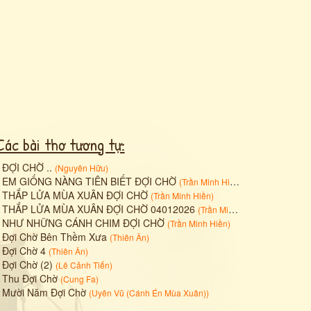
Các bài thơ tương tự:
•
ĐỢI CHỜ ..
(
Nguyên Hữu
)
•
EM GIỐNG NÀNG TIÊN BIẾT ĐỢI CHỜ
(
Trần Minh Hiền
)
•
THẮP LỬA MÙA XUÂN ĐỢI CHỜ
(
Trần Minh Hiền
)
•
THẮP LỬA MÙA XUÂN ĐỢI CHỜ 04012026
(
Trần Minh Hiền
)
•
NHƯ NHỮNG CÁNH CHIM ĐỢI CHỜ
(
Trần Minh Hiền
)
•
Đợi Chờ Bên Thềm Xưa
(
Thiên Ân
)
•
Đợi Chờ 4
(
Thiên Ân
)
•
Đợi Chờ (2)
(
Lê Cảnh Tiến
)
•
Thu Đợi Chờ
(
Cung Fa
)
•
Mười Năm Đợi Chờ
(
Uyên Vũ (Cánh Én Mùa Xuân)
)