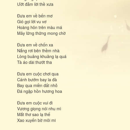
Ướt đẫm lời thề xưa
Đưa em về bến mơ
Gió gọi lời vu vơ
Hoàng hôn trên màu má
Mây lững thững mong chờ
Đưa em về chốn xa
Nắng rơi bên thềm nhà
Lòng buâng khuâng lạ quá
Tà áo dài thướt tha
Đưa em cuộc chơi qua
Cánh bướm bay la đà
Bay qua miền đất nhỏ
Đá ngập hồn hương hoa
Đưa em cuộc vui đi
Vương giọng nói nhu mì
Mắt thơ sao lạ thế
Xao xuyến bờ môi mi