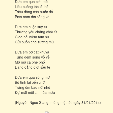
Đưa em qua cơn mê
Liễu buông tóc lê thê
Triều dâng cơn nước đổ
Biển nằm đợi sông về
Đưa em cuộc suy tư
Thương yêu chẳng chối từ
Gieo nỗi niềm tâm sự
Gửi buồn cho sương mù
Đưa em bờ cát khuya
Từng đêm sóng vỗ về
Mờ mờ cà phê phố
Đăng đắng giọt sầu tê
Đưa em qua sông mơ
Bỏ tình lại bến chờ
Trăng ôm bao nỗi nhớ
Đợi mãi một … mùa mưa
(Nguyễn Ngọc Giang, mùng một tết ngày 31/01/2014)