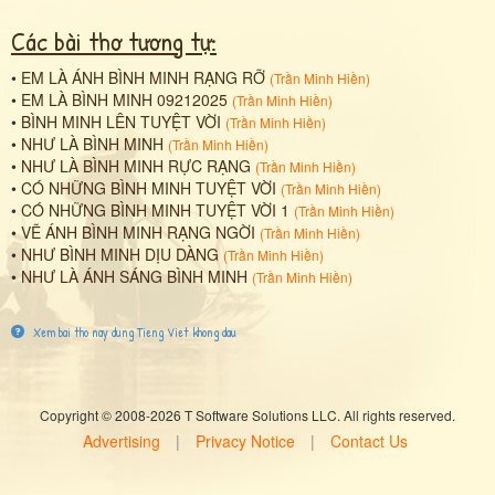
Các bài thơ tương tự:
•
EM LÀ ÁNH BÌNH MINH RẠNG RỠ
(
Trần Minh Hiền
)
•
EM LÀ BÌNH MINH 09212025
(
Trần Minh Hiền
)
•
BÌNH MINH LÊN TUYỆT VỜI
(
Trần Minh Hiền
)
•
NHƯ LÀ BÌNH MINH
(
Trần Minh Hiền
)
•
NHƯ LÀ BÌNH MINH RỰC RẠNG
(
Trần Minh Hiền
)
•
CÓ NHỮNG BÌNH MINH TUYỆT VỜI
(
Trần Minh Hiền
)
•
CÓ NHỮNG BÌNH MINH TUYỆT VỜI 1
(
Trần Minh Hiền
)
•
VẼ ÁNH BÌNH MINH RẠNG NGỜI
(
Trần Minh Hiền
)
•
NHƯ BÌNH MINH DỊU DÀNG
(
Trần Minh Hiền
)
•
NHƯ LÀ ÁNH SÁNG BÌNH MINH
(
Trần Minh Hiền
)
Xem bai tho nay dung Tieng Viet khong dau
Copyright © 2008-2026 T Software Solutions LLC. All rights reserved.
Advertising
|
Privacy Notice
|
Contact Us