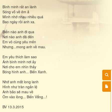
Bình minh rất an lành
Sóng vỗ về êm ả
Mình nhớ nhau nhiều quá
Bao ngày rồi anh xa.
Biển nào anh đi qua
Nơi nào anh đã đến
Em vô cùng yêu mến
Nhưng...mong anh về mau.
Em yêu thích làm sao
Ánh bình minh nơi ấy
Nơi cho em nhìn thấy
Bóng hình anh... Biển Xanh.
Nhớ anh mắt long lanh
Hình như tràn ngấn lệ
Anh bảo sẽ mau về
Ôm vào lòng... Biển Vắng...!
BV 13.3.2015