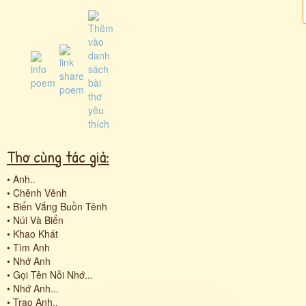
Thơ cùng tác giả:
•
Anh..
•
Chênh Vênh
•
Biển Vắng Buồn Tênh
•
Núi Và Biển
•
Khao Khát
•
Tìm Anh
•
Nhớ Anh
•
Gọi Tên Nỗi Nhớ...
•
Nhớ Anh...
•
Trao Anh..