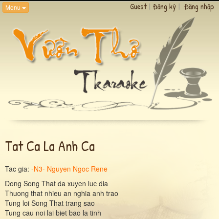
Guest
|
Đăng ký
|
Đăng nhập
Menu
Tat Ca La Anh Ca
Tac gia:
-N3- Nguyen Ngoc Rene
Dong Song That da xuyen luc dia
Thuong that nhieu an nghia anh trao
Tung loi Song That trang sao
Tung cau noi lai biet bao la tinh