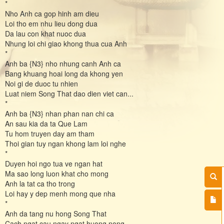
*
Nho Anh ca gop hinh am dieu
Loi tho em nhu lieu dong dua
Da lau con khat nuoc dua
Nhung loi chi giao khong thua cua Anh
*
Anh ba {N3} nho nhung canh Anh ca
Bang khuang hoai long da khong yen
Noi gi de duoc tu nhien
Luat niem Song That dao dien viet can...
*
Anh ba {N3} nhan phan nan chi ca
An sau kia da ta Que Lam
Tu hom truyen day am tham
Thoi gian tuy ngan khong lam loi nghe
*
Duyen hoi ngo tua ve ngan hat
Ma sao long luon khat cho mong
Anh la tat ca tho trong
Loi hay y dep menh mong que nha
*
Anh da tang nu hong Song That
Cach ngat cau ngay ngat huong nong