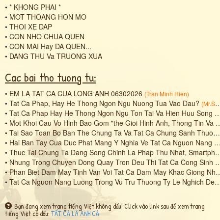
•
* KHONG PHAI *
•
MOT THOANG HON MO
•
THOI XE DAP
•
CON NHO CHUA QUEN
•
CON MAI Hay DA QUEN...
•
DANG THU Va TRUONG XUA
Cac bai tho tuong tu:
•
EM LA TAT CA CUA LONG ANH 06302026
(
Tran Minh Hien
)
•
Tat Ca Phap, Hay He Thong Ngon Ngu Nuong Tua Vao Dau?
(
Mr.Smile
•
Tat Ca Phap Hay He Thong Ngon Ngu Ton Tai Va Hien Huu Song Song Ca Hai The Gioi...
•
Mot Khoi Cau Vo Hinh Bao Gom "the Gioi Hinh Anh, Thong Tin Va Du Lieu" Cua Chung Ta Va Tat Ca Chung Sanh.
•
Tai Sao Toan Bo Ban The Chung Ta Va Tat Ca Chung Sanh Thuong Co Mot Khoi Cau Vo Hinh, Mot Khoi Cau Duoc Bao Ve Va Che Chan Boi Thien Dao, Dia Dao Va Nhan Dao?
•
Hai Ban Tay Cua Duc Phat Mang Y Nghia Ve Tat Ca Nguon Nang Luong, Tan So Va Su Rung Dong:
•
Thuc Tai Chung Ta Dang Song Chinh La Phap Thu Nhat, Smartphone La Phap Thu Hai Va Tat Ca He Thong Ngon Ngu Ngay Nay Chinh La Phap Thu Ba.
•
Nhung Trong Chuyen Dong Quay Tron Deu Thi Tat Ca Cong Sinh Ra Deu Bang 0, A = A1 = A2 = 0.
•
Phan Biet Dam May Tinh Van Voi Tat Ca Dam May Khac Giong Nhu: Dam May Hap Dan, Dam May Dien Tich, Dam May Khi (Qi), Dam May Hat...etc?
•
Tat Ca Nguon Nang Luong Trong Vu Tru Thuong Ty Le Nghich De Tu Can Bang Voi Nhau.
Bạn đang xem trang tiếng Việt không dấu! Click vào link sau để xem trang
tiếng Việt có dấu:
TẤT CẢ LÀ ANH CẢ