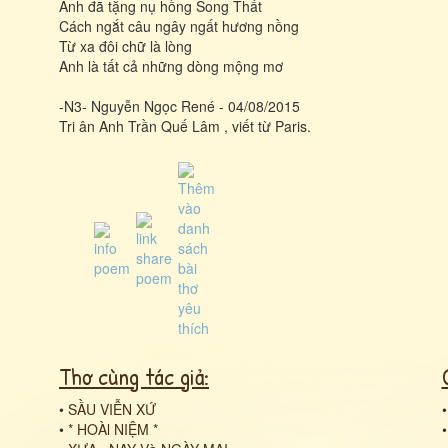
Anh đã tặng nụ hồng Song Thất
Cách ngắt câu ngây ngất hương nồng
Từ xa đôi chữ là lòng
Anh là tất cả những dòng mộng mơ
-N3- Nguyễn Ngọc René - 04/08/2015
Tri ân Anh Trần Quế Lâm , viết từ Paris.
Thơ cùng tác giả:
•
SẦU VIỄN XỨ
•
* HOÀl NIỆM *