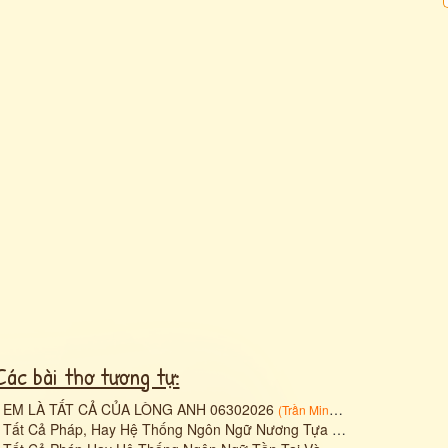
Các bài thơ tương tự:
•
EM LÀ TẤT CẢ CỦA LÒNG ANH 06302026
(
Trần Minh Hiền
)
•
Tất Cả Pháp, Hay Hệ Thống Ngôn Ngữ Nương Tựa Vào Đâu?
(
Mr.Smil