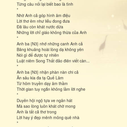
Từng câu nối lại biết bao là tình
*
Nhờ Anh cả góp hình âm điệu
Lời thơ êm như liễu đong đưa
Đã lâu còn khát nước dừa
Những lời chỉ giáo không thừa của Anh
*
Anh ba {N3} nhớ những canh Anh cả
Bâng khuâng hoài lòng dạ không yên
Nói gì để được tự nhiên
Luật niêm Song Thất đảo điên viết càn...
*
Anh ba {N3} nhận phàn nàn chi cả
Ân sâu kia đa tạ Quế Lâm
Từ hôm truyền dạy âm thầm
Thời gian tuy ngắn không lầm lời nghe
*
Duyên hội ngộ tựa ve ngân hát
Mà sao lòng luôn khát chờ mong
Anh là tất cả thơ trong
Lời hay ý đẹp mênh mông quê nhà
*