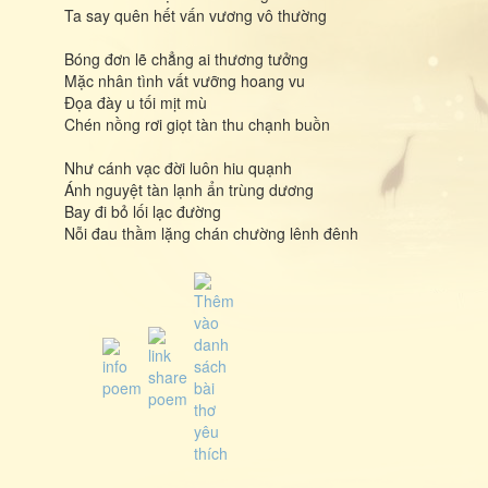
Ta say quên hết vấn vương vô thường
Bóng đơn lẽ chẳng ai thương tưởng
Mặc nhân tình vất vưỡng hoang vu
Đọa đày u tối mịt mù
Chén nồng rơi giọt tàn thu chạnh buồn
Như cánh vạc đời luôn hiu quạnh
Ánh nguyệt tàn lạnh ẩn trùng dương
Bay đi bỏ lối lạc đường
Nỗi đau thầm lặng chán chường lênh đênh