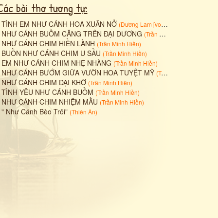
Các bài thơ tương tự:
•
TÌNH EM NHƯ CÁNH HOA XUÂN NỞ
(
Dương Lam [vophubong]
)
•
NHƯ CÁNH BUỒM CĂNG TRÊN ĐẠI DƯƠNG
(
Trần Minh Hiền
)
•
NHƯ CÁNH CHIM HIỀN LÀNH
(
Trần Minh Hiền
)
•
BUỒN NHƯ CÁNH CHIM U SẦU
(
Trần Minh Hiền
)
•
EM NHƯ CÁNH CHIM NHẸ NHÀNG
(
Trần Minh Hiền
)
•
NHƯ CÁNH BƯỚM GIỮA VƯỜN HOA TUYỆT MỸ
(
Trần Minh Hiền
)
•
NHƯ CÁNH CHIM DẠI KHỜ
(
Trần Minh Hiền
)
•
TÌNH YÊU NHƯ CÁNH BUỒM
(
Trần Minh Hiền
)
•
NHƯ CÁNH CHIM NHIỆM MẦU
(
Trần Minh Hiền
)
•
" Như Cánh Bèo Trôi"
(
Thiên Ân
)