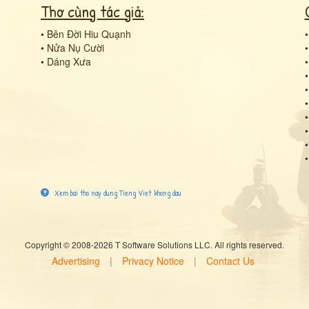
Thơ cùng tác giả:
•
Bên Đời Hiu Quạnh
•
Nửa Nụ Cười
•
Dáng Xưa
Xem bai tho nay dung Tieng Viet khong dau
Copyright © 2008-2026 T Software Solutions LLC. All rights reserved.
Advertising
|
Privacy Notice
|
Contact Us