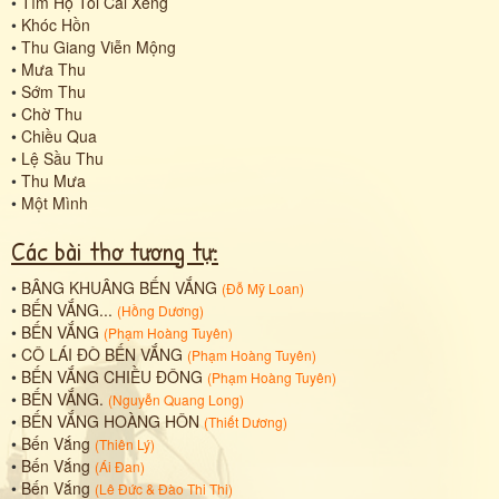
•
Tìm Hộ Tôi Cái Xẻng
•
Khóc Hồn
•
Thu Giang Viễn Mộng
•
Mưa Thu
•
Sớm Thu
•
Chờ Thu
•
Chiều Qua
•
Lệ Sầu Thu
•
Thu Mưa
•
Một Mình
Các bài thơ tương tự:
•
BÂNG KHUÂNG BẾN VẮNG
(
Đỗ Mỹ Loan
)
•
BẾN VẮNG...
(
Hồng Dương
)
•
BẾN VẮNG
(
Phạm Hoàng Tuyên
)
•
CÔ LÁI ĐÒ BẾN VẮNG
(
Phạm Hoàng Tuyên
)
•
BẾN VẮNG CHIỀU ĐÔNG
(
Phạm Hoàng Tuyên
)
•
BẾN VẮNG.
(
Nguyễn Quang Long
)
•
BẾN VẮNG HOÀNG HÔN
(
Thiết Dương
)
•
Bến Vắng
(
Thiên Lý
)
•
Bến Vắng
(
Ái Đan
)
•
Bến Vắng
(
Lê Đức
&
Đào Thi Thi
)