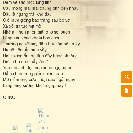
Đêm về sao mọc lung linh
Cầu mong mãi mãi chung tình bên nhau
Dẫu là ngang trái khổ đau
Gió mưa giông bão trăng sầu bơ vơ
Xa xôi tin tức mịt mờ
Nhớ ai nhến nhện giăng tơ sợi buồn
Lòng sâu khắc khoải bồn chồn
Thương người say đắm thả hồn bến mây
Nụ hôn ôm ấp sum vầy
Hơi hương ấm áp tình đầy bâng khuâng
Đời ta hoa nở mấy lần ?
Yêu em anh đợi mùa xuân ngọt ngào
Đắm chìm trong giấc chiêm bao
Mơ niềm ong bướm dạt dào ngất ngây
Lâng lâng sương khói mộng này !
QHNC