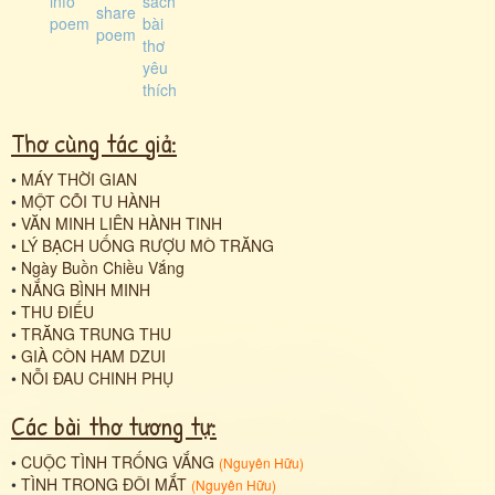
Thơ cùng tác giả:
•
MÁY THỜI GIAN
•
MỘT CÕI TU HÀNH
•
VĂN MINH LIÊN HÀNH TINH
•
LÝ BẠCH UỐNG RƯỢU MÒ TRĂNG
•
Ngày Buồn Chiều Vắng
•
NẮNG BÌNH MINH
•
THU ĐIẾU
•
TRĂNG TRUNG THU
•
GIÀ CÒN HAM DZUI
•
NỖI ĐAU CHINH PHỤ
Các bài thơ tương tự:
•
CUỘC TÌNH TRỐNG VẮNG
(
Nguyên Hữu
)
•
TÌNH TRONG ĐÔI MẮT
(
Nguyên Hữu
)