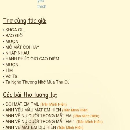
Thơ cùng tác giả:
•
KHÓA ƠI..
•
BAO GIỜ
•
MƯỢN
•
MỞ MẮT COI HAY
•
NHÁP NHAU
•
HẠNH PHÚC GIỜ CAO ĐIỂM
•
MƯỢN..
•
TÌM
•
Với Ta
•
Ta Nghe Thương Nhớ Mùa Thu Cũ
Các bài thơ tương tự:
•
ĐÔI MẮT EM TML
(
Trần Minh Hiền
)
•
ANH YÊU MÀU MẮT EM HIỀN
(
Trần Minh Hiền
)
•
ANH VẼ NỤ CƯỜI TRONG MẮT EM
(
Trần Minh Hiền
)
•
ANH VẼ NỤ CƯỜI TRONG MẮT EM 1
(
Trần Minh Hiền
)
•
ANH VẼ MẮT EM DỊU HIỀN
(
Trần Minh Hiền
)