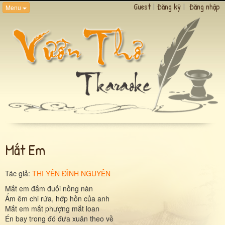
Guest
|
Đăng ký
|
Đăng nhập
Menu
Mắt Em
Tác giả:
THI YÊN ĐÌNH NGUYÊN
Mắt em đắm đuối nồng nàn
Ấm êm chi rứa, hớp hồn của anh
Mắt em mắt phượng mắt loan
Én bay trong đó đưa xuân theo về