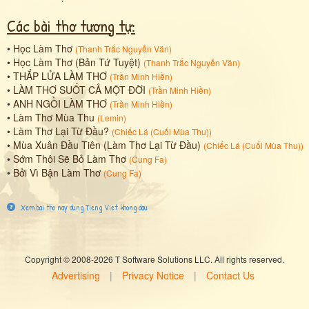
Các bài thơ tương tự:
•
Học Làm Thơ
(
Thanh Trắc Nguyễn Văn
)
•
Học Làm Thơ (Bản Tứ Tuyệt)
(
Thanh Trắc Nguyễn Văn
)
•
THẮP LỬA LÀM THƠ
(
Trần Minh Hiền
)
•
LÀM THƠ SUỐT CẢ MỘT ĐỜI
(
Trần Minh Hiền
)
•
ANH NGỒI LÀM THƠ
(
Trần Minh Hiền
)
•
Làm Thơ Mùa Thu
(
Lemin
)
•
Làm Thơ Lại Từ Đầu?
(
Chiếc Lá (Cuối Mùa Thu)
)
•
Mùa Xuân Đầu Tiên (Làm Thơ Lại Từ Đầu)
(
Chiếc Lá (Cuối Mùa Thu)
)
•
Sớm Thôi Sẽ Bỏ Làm Thơ
(
Cung Fa
)
•
Bởi Vì Bận Làm Thơ
(
Cung Fa
)
Xem bai tho nay dung Tieng Viet khong dau
Copyright © 2008-2026 T Software Solutions LLC. All rights reserved.
Advertising
|
Privacy Notice
|
Contact Us