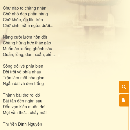
Chữ nào to chàng nhận
Chữ nhỏ đẹp phần nàng
Chữ khỏe, úp lên trên
Chữ xinh, nằm ngửa dưới...
Nàng cười lườm hờn dỗi
Chàng hừng hực thác gào
Muốn ào xuống ghềnh sâu
Quấn, lồng, đan, xoắn, xiết…
Sông trôi về phía biển
Đời trôi về phía nhau
Trộn làm một hòa giao
Ngắn dài và đen trắng
Thành bài thơ rồi đó
Bất tận đến ngàn sau
Đến vạn kiếp muôn đời
Một vần thơ… chảy mãi.
Thi Yên Đình Nguyên