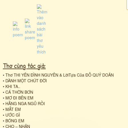
Thơ cùng tác giả:
•
Thơ THI YÊN ĐÌNH NGUYÊN & LờiTựa Của ĐỖ QUÝ DOÃN
•
DÀNH MỘT CHÚT ĐỜI
•
KHI TA..
•
CÁ THỜN BƠN
•
MƠ ĐI BÊN EM
•
HẰNG NGA NGỦ RỒI
•
MẮT EM
•
ƯỚC GÌ
•
BÓNG EM
•
CHO – NHẬN