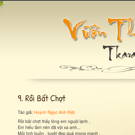
9. Rồi Bất Chợt
Tác giả:
Huỳnh Ngọc Anh Kiệt
Rồi bất chợt thấy lòng em nguội lạnh ,
Em hiểu lầm nên đã vội xa anh...
Mối tình buồn , tuyệt đẹp quá mong manh ,