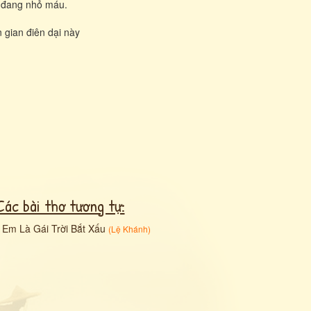
g đang nhỏ máu.
 gian điên dại này
Các bài thơ tương tự:
•
Em Là Gái Trời Bắt Xấu
(
Lệ Khánh
)