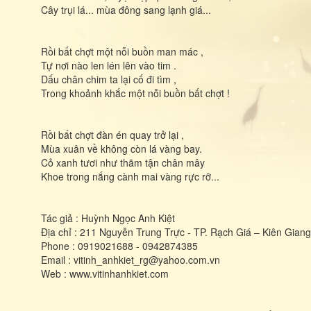
Cây trụi lá... mùa đông sang lạnh giá...
Rồi bất chợt một nỗi buồn man mác ,
Tự nơi nào len lén lẽn vào tim .
Dấu chân chim ta lại cố đi tìm ,
Trong khoảnh khắc một nỗi buồn bất chợt !
Rồi bất chợt đàn én quay trở lại ,
Mùa xuân về không còn lá vàng bay.
Cỏ xanh tươi như thãm tận chân mây
Khoe trong nắng cành mai vàng rực rỡ...
Tác giả : Huỳnh Ngọc Anh Kiệt
Địa chỉ : 211 Nguyễn Trung Trực - TP. Rạch Giá – Kiên Giang
Phone : 0919021688 - 0942874385
Email : vitinh_anhkiet_rg@yahoo.com.vn
Web : www.vitinhanhkiet.com