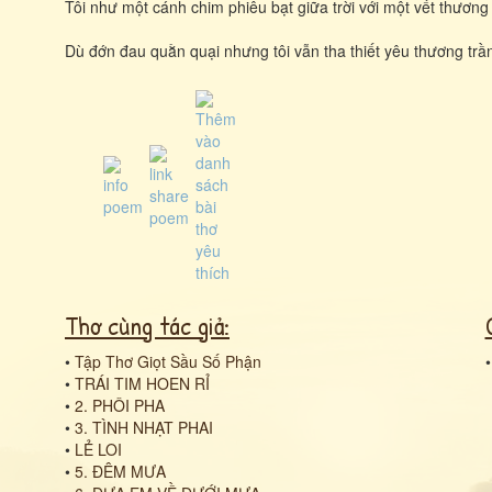
Tôi như một cánh chim phiêu bạt giữa trời với một vết thươn
Dù đớn đau quằn quại nhưng tôi vẫn tha thiết yêu thương trần
Thơ cùng tác giả:
•
Tập Thơ Giọt Sầu Số Phận
•
TRÁI TIM HOEN RỈ
•
2. PHÔI PHA
•
3. TÌNH NHẠT PHAI
•
LẺ LOI
•
5. ĐÊM MƯA