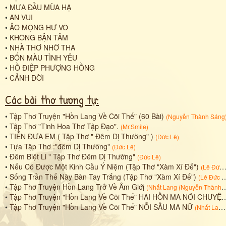
•
MƯA ĐẦU MÙA HẠ
•
AN VUI
•
ẢO MỘNG HƯ VÔ
•
KHÔNG BẬN TÂM
•
NHÀ THƠ NHỜ THA
•
BỐN MÀU TÌNH YÊU
•
HỒ ĐIỆP PHƯỢNG HỒNG
•
CẢNH ĐỜI
Các bài thơ tương tự:
•
Tập Thơ Truyện "Hồn Lang Về Cõi Thế" (60 Bài)
(
Nguyễn Thành Sáng
•
Tập Thơ "Tinh Hoa Thơ Tập Đạo".
(
Mr.Smile
)
•
TIỄN ĐƯA EM ( Tập Thơ " Đêm Dị Thường" )
(
Đức Lê
)
•
Tựa Tập Thơ :"đêm Dị Thường"
(
Đức Lê
)
•
Đêm Biệt Li " Tập Thơ Đêm Dị Thường"
(
Đức Lê
)
•
Nếu Có Được Một Kinh Cầu Ý Niệm (Tập Thơ "Xàm Xí Đế")
(
Lê Đức
•
Sống Trần Thế Này Bàn Tay Trắng (Tập Thơ "Xàm Xí Đế")
(
Lê Đức
&
•
Tập Thơ Truyện Hồn Lang Trở Về Âm Giớị
(
Nhất Lang (Nguyễn Thành Sáng)
•
Tập Thơ Truyện "Hồn Lang Về Cõi Thế" HAI HỒN MA NÓI CHUYỆN (1)
•
Tập Thơ Truyện "Hồn Lang Về Cõi Thế" NỖI SẦU MA NỮ
(
Nhất Lang Nguyễn Thành Sáng