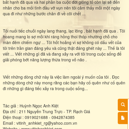
bất hạnh đã qua và hai phần ba cuộc đời giông tố còn lại sẽ đến
nhân cho ba mối tình đầu vỡ vụn nên tôi cảm thấy mỗi một ngày
qua đi như những bước chân đi về cõi chết ...
Tôi nuối tiếc chuỗi ngày lang thang, lạc lõng , bất hạnh đã qua . Tôi
hoang mang lo sợ mỗi khi ráng hồng thoi thóp nhường chỗ cho
màn đêm chiếm ngự ... Tôi hốt hoảng vì sợ không có dấu vết của
tôi trên trần gian đáng yêu và cũng thật đáng ghét này ... Thế là tôi
viết ... Viết những gì đã và đang xảy ra với tôi trong cuộc sống để
giải phóng bớt năng lượng thừa trong vỏ não .
Viết những dòng chữ này là việc làm ngoài ý muốn của tôi . Đọc
những dòng chữ này mong rằng các bạn hãy cố quên như cố quên
đi những gì đáng tiếc xảy ra trong cuộc sống...
Tác giả : Huỳnh Ngọc Anh Kiệt
Địa chỉ : 211 Nguyễn Trung Trực - TP. Rạch Giá
Điện thoại : 0919021688 - 0942874385
Email : vitinh_anhkiet_rg@yahoo.com.vn
Website : www.vitinhanhkiet.com