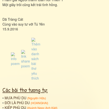
Một giây trôi cũng kết trái tình hồng.
Dã Tràng Cát
Cùng vào suy tư với Tú Yên
15.9.2016
Các bài thơ tương tự:
•
MƯA PHÙ DU
(
Nguyên Hữu
)
•
ĐỜI LÀ PHÙ DU
(
HOANGHAI
)
•
KIẾP PHÙ DU
(
Huỳnh Ngọc Anh Kiệt
)