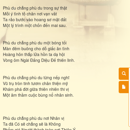
Phù du chẳng phù du trong sự thật
Mỗi ý tình tỏ chân nơi vạn vât
Ta rảo bước vào hoang sơ mặt đất
Một lý trình một chốn đến mai sau.
Phù du chẳng phù du một bóng tối
Màn đêm buông cho dỗ giấc ân tình
Hoàng hôn thắp lửa hồn ta dạ hội
Vòng ôm Ngài Đấng Diệu Đế thiên linh.
Phù du chẳng phù du từng nếp nghĩ
Vũ trụ tròn tinh tươm chân thiện mỹ
Khám phá đời giữa thiên nhiên thi vị
Một âm thầm cuộc bùng nổ nhân sinh.
Phù du chẳng phù du nơi Nhân vị
Ta đã Có sẽ chẳng sẽ là Không
Phẩm giá Người thành toàn nơi Thiên Ý