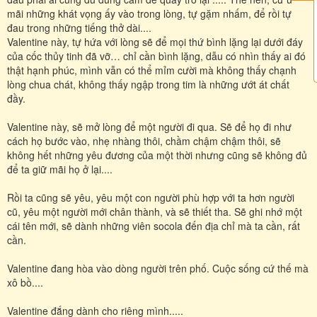
mãi những khát vọng ấy vào trong lòng, tự gặm nhấm, để rồi tự
đau trong những tiếng thở dài....
Valentine này, tự hứa với lòng sẽ để mọi thứ bình lặng lại dưới đáy
của cốc thủy tinh đã vỡ… chỉ cần bình lặng, dẫu có nhìn thấy ai đó
thật hạnh phúc, mình vẫn có thể mỉm cười mà không thấy chạnh
lòng chua chát, không thấy ngập trong tim là những ướt át chất
đầy.
Valentine này, sẽ mở lòng để một người đi qua. Sẽ để họ đi như
cách họ bước vào, nhẹ nhàng thôi, chầm chậm chậm thôi, sẽ
không hết những yêu đương của một thời nhưng cũng sẽ không đủ
để ta giữ mãi họ ở lại....
Rồi ta cũng sẽ yêu, yêu một con người phù hợp với ta hơn người
cũ, yêu một người mới chân thành, và sẽ thiết tha. Sẽ ghi nhớ một
cái tên mới, sẽ dành những viên socola đến địa chỉ mà ta cần, rất
cần.
Valentine đang hòa vào dòng người trên phố. Cuộc sống cứ thế mà
xô bồ....
Valentine đắng dành cho riêng mình.....