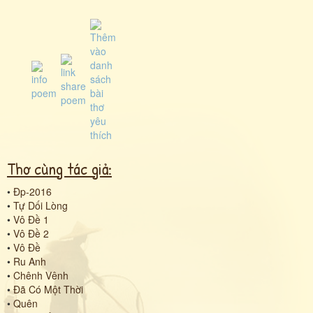
Thơ cùng tác giả:
•
Đp-2016
•
Tự Dối Lòng
•
Vô Đề 1
•
Vô Đề 2
•
Vô Đề
•
Ru Anh
•
Chênh Vênh
•
Đã Có Một Thời
•
Quên