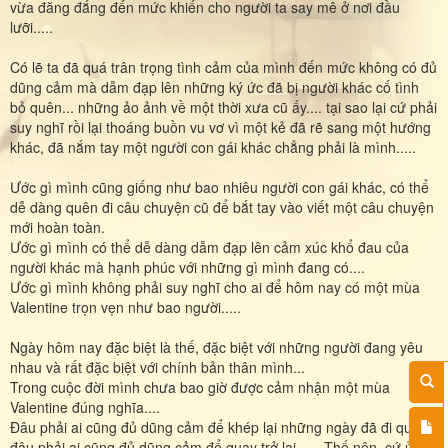
vừa đăng đắng đến mức khiến cho người ta say mê ở nơi đầu
lưỡi.....
Có lẽ ta đã quá trân trọng tình cảm của mình đến mức không có đủ
dũng cảm mà dẫm đạp lên những ký ức đã bị người khác cố tình
bỏ quên... những ảo ảnh về một thời xưa cũ ấy.... tại sao lại cứ phải
suy nghĩ rồi lại thoáng buồn vu vơ vì một kẻ đã rẽ sang một hướng
khác, đã nắm tay một người con gái khác chẳng phải là mình.....
Ước gì mình cũng giống như bao nhiêu người con gái khác, có thể
dễ dàng quên đi câu chuyện cũ để bắt tay vào viết một câu chuyện
mới hoàn toàn.
Ước gì mình có thể dễ dàng dẫm đạp lên cảm xúc khổ đau của
người khác mà hạnh phúc với những gì mình đang có....
Ước gì mình không phải suy nghĩ cho ai để hôm nay có một mùa
Valentine trọn vẹn như bao người.....
Ngày hôm nay đặc biệt là thế, đặc biệt với những người đang yêu
nhau và rất đặc biệt với chính bản thân mình...
Trong cuộc đời mình chưa bao giờ được cảm nhận một mùa
Valentine đúng nghĩa....
Đâu phải ai cũng đủ dũng cảm để khép lại những ngày đã đi qua,
đâu phải ai cũng đủ dũng cảm để quay trở lại ..... Thế nên, cứ ủ