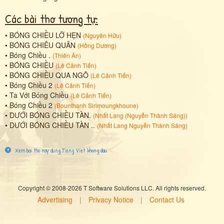
Các bài thơ tương tự:
•
BÓNG CHIỀU LỠ HẸN
(
Nguyên Hữu
)
•
BÓNG CHIÊU QUÂN
(
Hồng Dương
)
•
Bóng Chiều .
(
Thiên Ân
)
•
BÓNG CHIỀU
(
Lê Cảnh Tiến
)
•
BÓNG CHIỀU QUA NGÕ
(
Lê Cảnh Tiến
)
•
Bóng Chiều 2
(
Lê Cảnh Tiến
)
•
Ta Với Bóng Chiều
(
Lê Cảnh Tiến
)
•
Bóng Chiều 2
(
Bounthanh Sirimoungkhoune
)
•
DƯỚI BÓNG CHIỀU TÀN.
(
Nhất Lang (Nguyễn Thành Sáng)
)
•
DƯỚI BÓNG CHIỀU TÀN ..
(
Nhất Lang Nguyễn Thành Sáng
)
Xem bai tho nay dung Tieng Viet khong dau
Copyright © 2008-2026 T Software Solutions LLC. All rights reserved.
Advertising
|
Privacy Notice
|
Contact Us