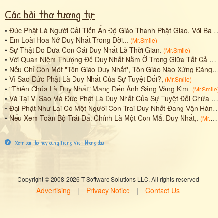
Các bài thơ tương tự:
•
Đức Phật Là Người Cải Tiến Ấn Độ Giáo Thành Phật Giáo, Với Ba Vị Thần Shiva, Brahma, Vishnu Trong Một Đại Thể Phật Duy Nhất.
•
Em Loài Hoa Nở Duy Nhất Trong Đời...
(
Mr.Smile
)
•
Sự Thật Do Đứa Con Gái Duy Nhất Là Thời Gian.
(
Mr.Smile
)
•
Với Quan Niệm Thượng Đế Duy Nhất Nằm Ở Trong Giữa Tất Cả Những Vạn Vật
•
Nếu Chỉ Còn Một "Tôn Giáo Duy Nhất", Tôn Giáo Nào Xứng Đáng Với Sự Vĩnh Hằng?
•
Vì Sao Đức Phật Là Duy Nhất Của Sự Tuyệt Đối?,
(
Mr.Smile
)
•
"Thiên Chúa Là Duy Nhất" Mang Đến Ánh Sáng Vàng Kim.
(
Mr.Smile
•
Và Tại Vì Sao Mà Đức Phật Là Duy Nhất Của Sự Tuyệt Đối Chứa Đựng Tất Cả Vị Đại Bồ Tát?
•
Đại Phật Như Lai Có Một Người Con Trai Duy Nhất Đang Vận Hành Bên Trong Tất Cả Pháp, Hay Ngôn Từ, Tất Cả Hệ Thống Ngôn Ngữ...
•
Nếu Xem Toàn Bộ Trái Đất Chính Là Một Con Mắt Duy Nhất,.
(
Mr.Smile
Xem bai tho nay dung Tieng Viet khong dau
Copyright © 2008-2026 T Software Solutions LLC. All rights reserved.
Advertising
|
Privacy Notice
|
Contact Us