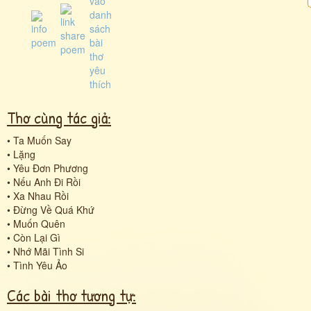
Thơ cùng tác giả:
•
Ta Muốn Say
•
Lặng
•
Yêu Đơn Phương
•
Nếu Anh Đi Rồi
•
Xa Nhau Rồi
•
Đừng Về Quá Khứ
•
Muốn Quên
•
Còn Lại Gì
•
Nhớ Mãi Tình Si
•
Tình Yêu Ảo
Các bài thơ tương tự: