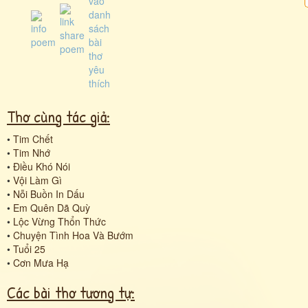
Thơ cùng tác giả:
•
Tim Chết
•
Tim Nhớ
•
Điều Khó Nói
•
Vội Làm Gì
•
Nỗi Buồn In Dấu
•
Em Quên Dã Quỳ
•
Lộc Vừng Thổn Thức
•
Chuyện Tình Hoa Và Bướm
•
Tuổi 25
•
Cơn Mưa Hạ
Các bài thơ tương tự: