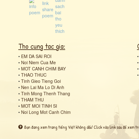
Tho cung tac gia:
•
EM DA SAI ROI
•
Noi Niem Cua Me
•
MOT CANH CHIM BAY
•
THAO THUC
•
Tinh Gieo Tieng Goi
•
Nen Lai Ma Lo Di Anh
•
Tinh Mong Thenh Thang
•
THAM THU
•
MOT MOI TINH SI
•
Noi Long Mot Canh Chim
Bạn đang xem trang tiếng Việt không dấu! Click vào link sau để xem tr