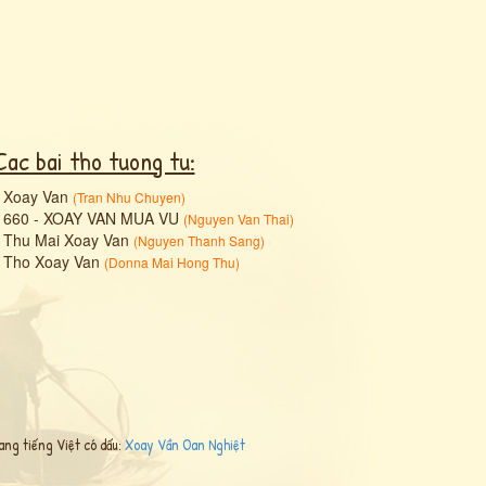
Cac bai tho tuong tu:
•
Xoay Van
(
Tran Nhu Chuyen
)
•
660 - XOAY VAN MUA VU
(
Nguyen Van Thai
)
•
Thu Mai Xoay Van
(
Nguyen Thanh Sang
)
•
Tho Xoay Van
(
Donna Mai Hong Thu
)
ang tiếng Việt có dấu:
Xoay Vần Oan Nghiệt