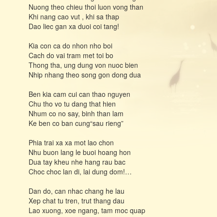
Nuong theo chieu thoi luon vong than
Khi nang cao vut , khi sa thap
Dao liec gan xa duoi coi tang!
Kia con ca do nhon nho boi
Cach do vai tram met toi bo
Thong tha, ung dung von nuoc bien
Nhip nhang theo song gon dong dua
Ben kia cam cui can thao nguyen
Chu tho vo tu dang that hien
Nhum co no say, binh than lam
Ke ben co ban cung“sau rieng”
Phia trai xa xa mot lao chon
Nhu buon lang le buoi hoang hon
Dua tay kheu nhe hang rau bac
Choc choc lan di, lai dung dom!…
Dan do, can nhac chang he lau
Xep chat tu tren, trut thang dau
Lao xuong, xoe ngang, tam moc quap