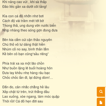
Khi nâng cao vút , khi sà thấp
Đảo liếc gần xa dưới cõi tầng!
Kìa con cá đỏ nhởn nhơ bơi
Cách độ vài trăm mét tới bờ
Thong thả, ung dung vờn nước biển
Nhịp nhàng theo sóng gợn đong đưa
Bên kia cắm cúi cận thảo nguyên
Chú thỏ vô tư dáng thật hiền
Nhúm cỏ no say, bình thản lắm
Kề bên cô bạn cũng“sầu riêng”
Phía trái xa xa một lão chồn
Như buồn lặng lẽ buổi hoàng hôn
Đưa tay khều nhẹ hàng râu bạc
Chốc chốc lần đi, lại đứng dòm!…
Đắn đo, cân nhắc chẳng hề lâu
Xếp chặt từ trên, trút thẳng đầu
Lao xuống, xòe ngang, tám móc quặp
Thôi rồi! Cá đỏ hẹn đời sau