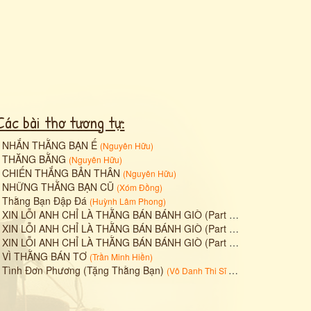
Các bài thơ tương tự:
•
NHẮN THẰNG BẠN Ế
(
Nguyên Hữu
)
•
THĂNG BẰNG
(
Nguyên Hữu
)
•
CHIẾN THẮNG BẢN THÂN
(
Nguyên Hữu
)
•
NHỮNG THẰNG BẠN CŨ
(
Xóm Đồng
)
•
Thằng Bạn Đập Đá
(
Huỳnh Lâm Phong
)
•
XIN LỖI ANH CHỈ LÀ THẰNG BÁN BÁNH GIÒ (Part 1)
(
Vạn Vương Sầu
)
•
XIN LỖI ANH CHỈ LÀ THẰNG BÁN BÁNH GIÒ (Part 2)
(
Vạn Vương Sầu
)
•
XIN LỖI ANH CHỈ LÀ THẰNG BÁN BÁNH GIÒ (Part 3)
(
Vạn Vương Sầu
)
•
VÌ THẰNG BÁN TƠ
(
Trần Minh Hiền
)
•
Tình Đơn Phương (Tặng Thằng Bạn)
(
Vô Danh Thi Sĩ (MysticKTD)
)