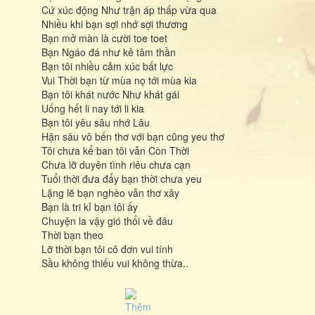
Cứ xúc động Như trận áp thấp vừa qua
Nhiều khi bạn sợi nhớ sợi thương
Bạn mở màn là cười toe toet
Bạn Ngáo đá như kẻ tâm thần
Bạn tôi nhiều cảm xúc bất lực
Vui Thời bạn từ mùa nọ tới mùa kia
Bạn tôi khát nước Như khát gái
Uống hết li nay tới li kia
Bạn tôi yêu sâu nhớ Lâu
Hận sâu vô bến thơ với bạn cũng yeu thơ
Tôi chưa kể ban tôi vẫn Còn Thời
Chưa lỡ duyên tình riêu chưa cạn
Tuổi thời đưa đẩy bạn thời chưa yeu
Lặng lẽ bạn nghèo vẫn thơ xây
Bạn là tri kỉ bạn tôi ấy
Chuyện la vậy gió thổi về đâu
Thời bạn theo
Lỡ thời bạn tôi cô đơn vui tính
Sầu không thiếu vui không thừa..