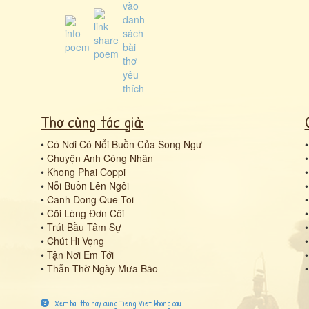
Thơ cùng tác giả:
•
Có Nơi Có Nổi Buồn Của Song Ngư
•
Chuyện Anh Công Nhân
•
Khong Phai Coppi
•
Nỗi Buồn Lên Ngôi
•
Canh Dong Que Toi
•
Cõi Lòng Đơn Côi
•
Trút Bầu Tâm Sự
•
Chút Hi Vọng
•
Tận Nơi Em Tới
•
Thẫn Thờ Ngày Mưa Bão
Xem bai tho nay dung Tieng Viet khong dau