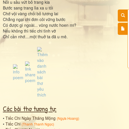
Nỗi u sầu vứt bỏ trang kia
Bước sang trang lìa xa u tối
Chớ vội vàng chối bỏ tương lai
Chẳng ngại chi đơn côi vững bước
Có được gì ngoài... vũng nước hoen mi?
Nếu không thì tiếc chi tình vỡ
Chỉ cần nhớ....một thuở ta đã u mê.
Các bài thơ tương tự:
•
Tiếc Chi Ngày Tháng Mộng
(
Ngựa Hoang
)
•
Tiếc Chi
(
Thanh Thanh Ngọc
)