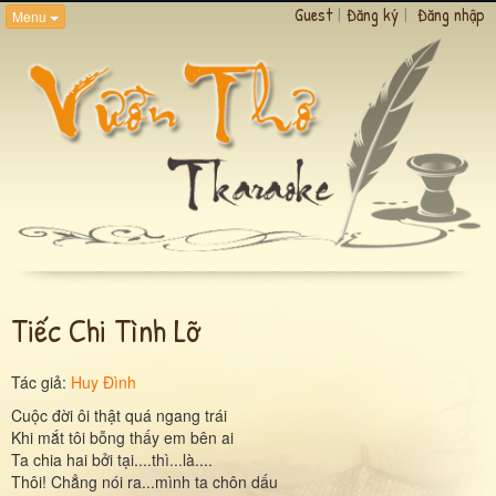
Guest
|
Đăng ký
|
Đăng nhập
Menu
Tiếc Chi Tình Lỡ
Tác giả:
Huy Đình
Cuộc đời ôi thật quá ngang trái
Khi mắt tôi bỗng thấy em bên ai
Ta chia hai bởi tại....thì...là....
Thôi! Chẳng nói ra...mình ta chôn dấu