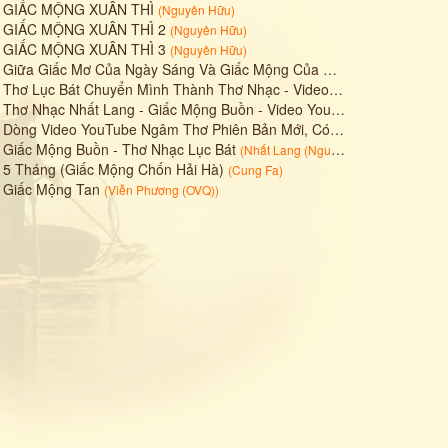
•
GIẤC MỘNG XUÂN THÌ
(
Nguyên Hữu
)
•
GIẤC MỘNG XUÂN THÌ 2
(
Nguyên Hữu
)
•
GIẤC MỘNG XUÂN THÌ 3
(
Nguyên Hữu
)
•
Giữa Giấc Mơ Của Ngày Sáng Và Giấc Mộng Của Đêm Tối Lại Chọn Ra Được Tỷ Lệ Vàng: 1,618.
•
Thơ Lục Bát Chuyển Mình Thành Thơ Nhạc - Video YouTube Giấc Mộng Buồn
•
Thơ Nhạc Nhất Lang - Giấc Mộng Buồn - Video YouTube Ngâm Nga Bài Thơ
•
Dòng Video YouTube Ngâm Thơ Phiên Bản Mới, Có Nhạc Nền Không Lời Và Chữ Động Theo Nhịp Thời Gian-- GIẤC MỘNG BUỒN
•
Giấc Mộng Buồn - Thơ Nhạc Lục Bát
(
Nhất Lang (Nguyễn Thành Sáng)
)
•
5 Tháng (Giấc Mộng Chốn Hải Hà)
(
Cung Fa
)
•
Giấc Mộng Tan
(
Viễn Phương (OVQ)
)