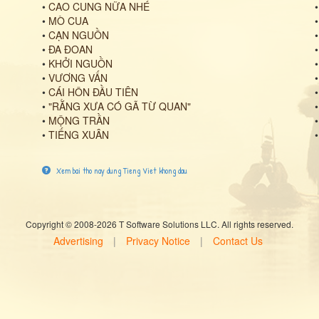
•
CAO CUNG NỮA NHÉ
•
MÒ CUA
•
CẠN NGUỒN
•
ĐA ĐOAN
•
KHỞI NGUỒN
•
VƯƠNG VẤN
•
CÁI HÔN ĐẦU TIÊN
•
"RẰNG XƯA CÓ GÃ TỪ QUAN"
•
MỘNG TRẦN
•
TIẾNG XUÂN
Xem bai tho nay dung Tieng Viet khong dau
Copyright © 2008-2026 T Software Solutions LLC. All rights reserved.
Advertising
|
Privacy Notice
|
Contact Us