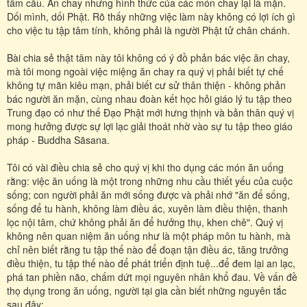
tầm cầu. Ăn chay nhưng hình thức của các món chay lại là mặn.
Dối mình, dối Phật. Rõ thấy những việc làm này không có lợi ích gì
cho việc tu tập tâm tính, không phải là người Phật tử chân chánh.
Bài chia sẻ thật tâm này tôi không có ý đồ phản bác việc ăn chay,
mà tôi mong ngoài việc miệng ăn chay ra quý vị phải biết tự chế
không tự mãn kiêu mạn, phải biết cư sử thân thiện - không phản
bác người ăn mặn, cùng nhau đoàn kết học hỏi giáo lý tu tập theo
Trung đạo có như thế Đạo Phật mới hưng thịnh và bản thân quý vị
mong hưởng được sự lợi lạc giải thoát nhờ vào sự tu tập theo giáo
pháp - Buddha Sāsana.
Tôi có vài điều chia sẻ cho quý vị khi tho dụng các món ăn uống
rằng: việc ăn uống là một trong những nhu cầu thiết yếu của cuộc
sống; con người phải ăn mới sống được và phải nhớ "ăn để sống,
sống để tu hành, không làm điều ác, xuyên làm điều thiện, thanh
lọc nội tâm, chứ không phải ăn để hưởng thụ, khen chê". Quý vị
không nên quan niệm ăn uống như là một pháp môn tu hành, mà
chỉ nên biết rằng tu tập thế nào để đoạn tận điều ác, tăng trưởng
điều thiện, tu tập thế nào để phát triển định tuệ...để đem lại an lạc,
phá tan phiền não, chấm dứt mọi nguyên nhân khổ đau. Về vấn đề
thọ dụng trong ăn uống, người tại gia cần biết những nguyên tắc
sau đây: