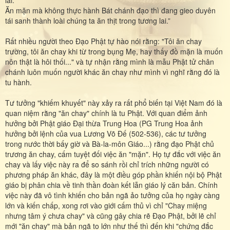
Ăn mặn mà không thực hành Bát chánh đạo thì đang gieo duyên
tái sanh thành loài chúng ta ăn thịt trong tương lai.”
Rất nhiều người theo Đạo Phật tự hào nói rằng: "Tôi ăn chay
trường, tôi ăn chay khi từ trong bụng Mẹ, hay thấy đồ mặn là muốn
nôn thật là hôi thối..." và tự nhận rằng mình là mẫu Phật tử chân
chánh luôn muốn người khác ăn chay như mình vì nghĩ rằng đó là
tu hành.
Tư tưởng "khiếm khuyết" này xảy ra rất phổ biến tại Việt Nam đó là
quan niệm rằng "ăn chay" chính là tu Phật. Với quan điểm ảnh
hưởng bởi Phật giáo Đại thừa Trung Hoa (PG Trung Hoa ảnh
hưởng bởi lệnh của vua Lương Võ Đế (502-536), các tư tưởng
trong nước thời bấy giờ và Bà-la-môn Giáo...) rằng đạo Phật chủ
trương ăn chay, cấm tuyệt đối việc ăn "mặn". Họ tự đắc với việc ăn
chay và lấy việc này ra để so sánh rồi chỉ trích những người có
phương pháp ăn khác, đây là một điều góp phần khiến nội bộ Phật
giáo bị phân chia về tinh thần đoàn kết lẫn giáo lý căn bản. Chính
việc này đã vô tình khiến cho bản ngã ảo tưởng của họ ngày càng
lớn và kiến chấp, xong rơi vào giới cấm thủ vì chỉ "Chay miệng
nhưng tâm ý chưa chay" và cũng gây chia rẽ Đạo Phật, bởi lẽ chỉ
mới "ăn chay" mà bản ngã to lớn như thế thì đến khi "chứng đắc