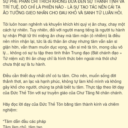
SỰ PHÊ PHÁN CHỈ TRÍCH KHÔNG ĐƯA ĐẾN SỰ THANH TỊNH VÀ
TRÍ TUỆ, ĐÓ CHỈ LÀ PHIỀN NÃO - LÀ SỰ TẠO TÁC NÊN CÁI TA
ẢO TƯỞNG GIEO NHÂN CHO ĐAU KHỔ VÀ SANH TỬ LUÂN HỒI.
Tôi luôn hoan nghênh và khuyến khích khi quý vị ăn chay, chay một
cách tự nhiên. Tuy nhiên, đối với người mang tiếng là người tu hành
tự nhận Phật tử thì miệng ăn chay mà tâm mặn (ô nhiễm) là điều
nên nhìn nhận lại, tức là dù thân ăn chay nhưng tâm vẫn sân si
giận hờn, vẫn tham muốn dục vọng, vẫn si mê tà tín, mong cầu vô
lý... không có sự tu tập theo tinh thần Trung đạo (Bát chánh đạo »
Tứ niệm xứ) thì ăn chay chỉ là hình thức bên ngoài mà thôi chứ
chưa thật sự là tu hành.
Điều cần thiết duy nhất chỉ có tu tâm. Cho nên, muốn sống đời
thảnh thơi, an lạc và hạnh phúc, không tự làm khổ mình và không
gây khổ cho người, chúng ta phải biết tu tâm. Thực tập theo lời dạy
của Đức Thế Tôn với sự truyền giáo của Chư Tăng Ni chân chánh.
Hãy đọc lời dạy của Đức Thế Tôn bằng tâm thành kính và chiêm
nghiệm:
"Tâm dẫn đầu các pháp
Tâm làm chủ, tâm tạo