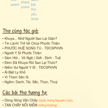
Thơ cùng tác giả:
•
Khuya... Nhớ Người Sao Lại Giận?
•
Tin Lành! Trở Về Chùa Phước Thiện
•
PHƯỚC HUỆ SONG TU - TĐCSPHVN
•
Người Y Sĩ Phước Thiện
•
Sám Hối... Vô Ngã | Giới - Định - Tuệ
•
Đêm Đã Khuya Rồi Sao Lại Thức?
•
Niềm Vui Người Y Sĩ - TĐCSPHVN
•
Ái Biệt Ly Khổ
•
Vì Tham Sân Si
•
Ngẫm: Danh, Tài, Sắc, Thực, Thuỳ
Các bài thơ tương tự:
•
Dòng Sông Vẫn Chảy
(
Quốc Hưng Nguyên Cao
)
•
TAN CHẢY NỖI NIỀM
(
Hồng Dương
)