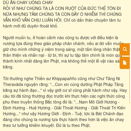
DÙ ĂN CHAY UỐNG CHAY
RỒI VÍ NHƯ CHÚNG TA LÀ CON RUỘT CỦA ĐỨC THẾ TÔN ĐI
NỮA NHƯNG TÂM CHÚNG TA CÒN ĐẦY Ô NHIỄM THÌ CHÚNG
VẪN KHỔ VẪN CHỊU LUÂN HỒI. Chỉ có dấn thân chuyên tâm tu
hành mới đủ duyên thoát khổ.
Người muốn tu, ở hoàn cảnh nào cũng tu được với điều kiện là
nương tựa đúng theo giáo pháp chân chánh, nếu ai đó vẫn muốn
giữ cho mình những ý niệm trong sáng, một tấm lòng chân thật,
thân thiện và nhẫn nại - từ bi, thì sự tu tập tâm chính là món quà
thành kính nhất dâng lên Phật, mà không thể một lễ vật nào sánh
bằng.
Tôi thường nghe Thiền sư Khippapañño cũng như Chư Tăng Ni
Theravāda nguyện rằng: "...Con xin cúng dường Phật Pháp Tăng
bằng sự hành đạo..." vì vậy giới cư sĩ cũng phải hành như vậy. Hay
câu tôi đã từng thường đọc trước khi thực hiện các nghi thức công
phu theo truyền thống Bắc tông đó là: "...Nam Mô Giới Hương -
Định Hương - Huệ Hương - Giải Thoát Hương - Giải Thoát Tri Kiến
Hương..." như vậy Hương Giới - Định - Tuệ, tức là Bát Chánh đạo
đáng cho chúng ta nương tựa thực hành theo hơn là việc ăn chay
theo tư tưởng khiếm khuyết. Đó là tu theo Phật.