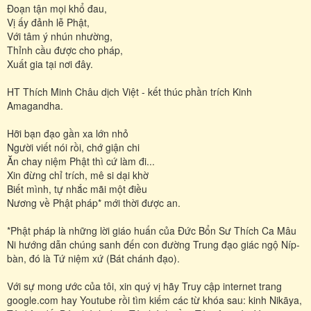
Ðoạn tận mọi khổ đau,
Vị ấy đảnh lễ Phật,
Với tâm ý nhún nhường,
Thỉnh cầu được cho pháp,
Xuất gia tại nơi đây.
HT Thích Minh Châu dịch Việt - kết thúc phần trích Kinh
Amagandha.
Hỡi bạn đạo gần xa lớn nhỏ
Người viết nói rồi, chớ giận chi
Ăn chay niệm Phật thì cứ làm đi...
Xin đừng chỉ trích, mê si dại khờ
Biết mình, tự nhắc mãi một điều
Nương về Phật pháp* mới thời được an.
*Phật pháp là những lời giáo huấn của Đức Bổn Sư Thích Ca Mâu
Ni hướng dẫn chúng sanh đến con đường Trung đạo giác ngộ Níp-
bàn, đó là Tứ niệm xứ (Bát chánh đạo).
Với sự mong ước của tôi, xin quý vị hãy Truy cập internet trang
google.com hay Youtube rồi tìm kiếm các từ khóa sau: kinh Nikāya,