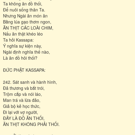
Ta không ăn đồ thối,
Ðể nuôi sống thân Ta.
Nhưng Ngài ăn món ăn
Bằng lúa gạo thơm ngon,
ĂN THỊT CÁC LOÀI CHIM,
Nấu ăn thật khéo léo
Ta hỏi Kassapa:
Ý nghĩa sự kiện này,
Ngài định nghĩa thế nào,
Là ăn đồ hôi thối?
ÐỨC PHẬT KASSAPA:
242. Sát sanh và hành hình,
Ðả thương và bắt trói,
Trộm cắp và nói láo,
Man trá và lừa đảo,
Giả bộ kẻ học thức,
Ði lại với vợ người,
ÐÂY LÀ ĐỒ ĂN THỐI,
ĂN THỊT KHÔNG PHẢI THỐI.