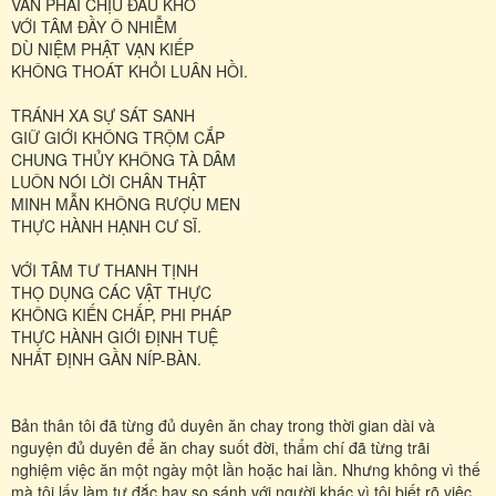
VẪN PHẢI CHỊU ĐAU KHỔ
VỚI TÂM ĐẦY Ô NHIỄM
DÙ NIỆM PHẬT VẠN KIẾP
KHÔNG THOÁT KHỎI LUÂN HỒI.
TRÁNH XA SỰ SÁT SANH
GIỮ GIỚI KHÔNG TRỘM CẮP
CHUNG THỦY KHÔNG TÀ DÂM
LUÔN NÓI LỜI CHÂN THẬT
MINH MẪN KHÔNG RƯỢU MEN
THỰC HÀNH HẠNH CƯ SĨ.
VỚI TÂM TƯ THANH TỊNH
THỌ DỤNG CÁC VẬT THỰC
KHÔNG KIẾN CHẤP, PHI PHÁP
THỰC HÀNH GIỚI ĐỊNH TUỆ
NHẤT ĐỊNH GẦN NÍP-BÀN.
Bản thân tôi đã từng đủ duyên ăn chay trong thời gian dài và
nguyện đủ duyên để ăn chay suốt đời, thẩm chí đã từng trãi
nghiệm việc ăn một ngày một lần hoặc hai lần. Nhưng không vì thế
mà tôi lấy làm tự đắc hay so sánh với người khác vì tôi biết rõ việc