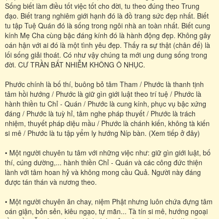
Sống biết làm điều tốt việc tốt cho đời, tu theo đúng theo Trung
đạo. Biết trang nghiêm giới hạnh đó là đồ trang sức đẹp nhất. Biết
tu tập Tuệ Quán đó là sống trong ngôi nhà an toàn nhất. Biết cung
kính Mẹ Cha cùng bậc đáng kính đó là hành động đẹp. Không gây
oán hận với ai đó là một tình yêu đẹp. Thấy ra sự thật (chân đế) là
lối sống giải thoát. Có như vậy chúng ta mới ung dung sống trong
đời. CƯ TRẦN BẤT NHIỄM KHÔNG Ô NHỤC.
Phước chính là bố thí, buông bỏ tâm Tham / Phước là thanh tịnh
tâm hồi hướng / Phước là giữ gìn giới luật theo trí tuệ / Phước là
hành thiền tu Chỉ - Quán / Phước là cung kính, phục vụ bậc xứng
đáng / Phước là tuỳ hỉ, tâm nghe pháp thuyết / Phước là trách
nhiệm, thuyết pháp diệu mầu / Phước là chánh kiến, không tà kiến
si mê / Phước là tu tập yểm ly hướng Níp bàn. (Xem tiếp ở đây)
• Một người chuyên tu tâm với những việc như: giữ gìn giới luật, bố
thí, cúng dường,... hành thiền Chỉ - Quán và các công đức thiện
lành với tâm hoan hỷ và không mong cầu Quả. Người này đáng
được tán thán và nương theo.
• Một người chuyên ăn chay, niệm Phật nhưng luôn chứa đựng tâm
oán giận, bỏn sẻn, kiêu ngạo, tự mãn... Tà tín si mê, hướng ngoại