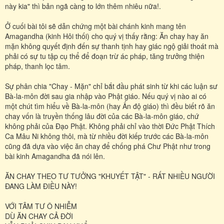
này kia" thì bản ngã càng to lớn thêm nhiêu nữa!.
Ở cuối bài tôi sẽ dẫn chứng một bài chánh kinh mang tên
Amagandha (kinh Hôi thối) cho quý vị thấy rằng: Ăn chay hay ăn
mặn không quyết định đến sự thanh tịnh hay giác ngộ giải thoát mà
phải có sự tu tập cụ thể để đoạn trừ ác pháp, tăng trưởng thiện
pháp, thanh lọc tâm.
Sự phân chia "Chay - Mặn" chỉ bắt đầu phát sinh từ khi các luận sư
Bà-la-môn đời sau gia nhập vào Phật giáo. Nếu quý vị nào ai có
một chút tìm hiểu về Bà-la-môn (hay Ấn độ giáo) thì đều biết rõ ăn
chay vốn là truyền thống lâu đời của các Bà-la-môn giáo, chứ
không phải của Đạo Phật. Không phải chỉ vào thời Đức Phật Thích
Ca Mâu Ni không thôi, mà từ nhiều đời kiếp trước các Bà-la-môn
cũng đã dựa vào việc ăn chay để chống phá Chư Phật như trong
bài kinh Amagandha đã nói lên.
ĂN CHAY THEO TƯ TƯỞNG "KHUYẾT TẬT" - RẤT NHIỀU NGƯỜI
ĐANG LÀM ĐIỀU NÀY!
VỚI TÂM TƯ Ô NHIỄM
DÙ ĂN CHAY CẢ ĐỜI