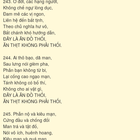
243. Ở đời, các hạng người,
Không chế ngự lòng dục,
Ðam mê các vị ngon,
Liên hệ đến bất tịnh,
Theo chủ nghĩa hư vô,
Bất chánh khó hướng dẫn,
ÐÂY LÀ ĂN ĐỒ THỐI,
ĂN THỊT KHÔNG PHẢI THỐI.
244. Ai thô bạo, dã man,
Sau lưng nói gièm pha,
Phản bạn không từ bi,
Lại cống cao ngạo mạn,
Tánh không có bố thí,
Không cho ai vật gì,
ÐÂY LÀ ĂN ĐỒ THỐI,
ĂN THỊT KHÔNG PHẢI THỐI,
245. Phẫn nộ và kiêu mạn,
Cứng đầu và chống đối
Man trá và tật đố,
Nói vô ích, huênh hoang,
Kiêu mạn và quá mạn,