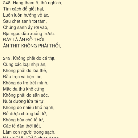
248. Hạng tham ô, thù nghịch,
Tìm cách để giết hại,
Luôn luôn hướng về ác,
Sau chết sanh tối tăm,
Chúng sanh ấy rơi vào,
Ðịa ngục đầu xuống trước.
ÐÂY LÀ ĂN ĐỒ THỐI,
ĂN THỊT KHÔNG PHẢI THỐI,
249. Không phải do cá thịt,
Cùng các loại nhịn ăn,
Không phải do lõa thể,
Ðầu trọc và bện tóc,
Không do tro trét mình,
Mặc da thú khô cứng,
Không phải do săn sóc,
Nuôi dưỡng lửa tế tự,
Không do nhiều khổ hạnh,
Ðể được chứng bất tử,
Không bùa chú tế tự,
Các tế đàn thời tiết,
Làm con người trong sạch,
Nếu NGHI HOẶC chưa đoạn.