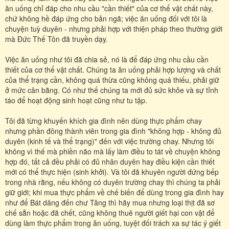
ăn uống chỉ đáp cho nhu cầu "cần thiết" của cơ thể vật chất này,
chứ không hề đáp ứng cho bản ngã; việc ăn uống đối với tôi là
chuyện tuỳ duyên - nhưng phải hợp với thiện pháp theo thường giới
mà Đức Thế Tôn đã truyền dạy.
Việc ăn uống như tôi đã chia sẻ, nó là để đáp ứng nhu cầu cần
thiết của cơ thể vật chất. Chúng ta ăn uống phải hợp lượng và chất
của thể trạng cần, không quá thừa cũng không quá thiếu, phải giữ
ở mức cân bằng. Có như thế chúng ta mới đủ sức khỏe và sự tỉnh
táo để hoạt động sinh hoạt cũng như tu tập.
Tôi đã từng khuyến khích gia đình nên dùng thực phẩm chay
nhưng phần đông thành viên trong gia đình "không hợp - không đủ
duyên (kinh tế và thể trạng)" đến với việc trường chay. Nhưng tôi
không vì thế mà phiền não mà lấy làm điều to tát về chuyện không
hợp đó, tất cả đều phải có đủ nhân duyên hay điều kiện cần thiết
mới có thể thực hiện (sinh khởi). Và tôi đã khuyên người đứng bếp
trong nhà rằng, nếu không có duyên trường chay thì chúng ta phải
giữ giới; khi mua thực phẩm về chế biến để dùng trong gia đình hay
như để Bát dâng đến chư Tăng thì hãy mua nhưng loại thịt đã sơ
chế sẵn hoặc đã chết, cũng không thuê người giết hại con vật để
dùng làm thực phẩm trong ăn uống, tuyệt đối trách xa sự tác ý giết