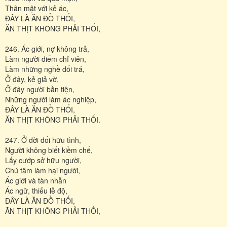
Thân mật với kẻ ác,
ÐÂY LÀ ĂN ĐỒ THỐI,
ĂN THỊT KHÔNG PHẢI THỐI,
246. Ác giới, nợ không trả,
Làm người điểm chỉ viên,
Làm những nghề dối trá,
Ở đây, kẻ giả vờ,
Ở đây người bần tiện,
Những người làm ác nghiệp,
ÐÂY LÀ ĂN ĐỒ THỐI,
ĂN THỊT KHÔNG PHẢI THỐI.
247. Ở đời đối hữu tình,
Người không biết kiềm chế,
Lấy cướp sở hữu người,
Chú tâm làm hại người,
Ác giới và tàn nhẫn
Ác ngữ, thiếu lễ độ,
ÐÂY LÀ ĂN ĐỒ THỐI,
ĂN THỊT KHÔNG PHẢI THỐI,