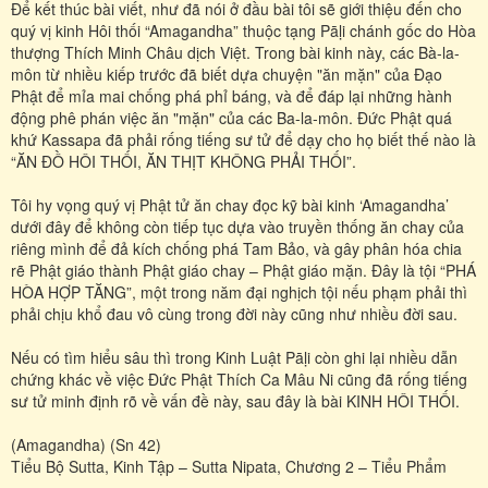
Để kết thúc bài viết, như đã nói ở đầu bài tôi sẽ giới thiệu đến cho
quý vị kinh Hôi thối “Amagandha” thuộc tạng Pāḷi chánh gốc do Hòa
thượng Thích Minh Châu dịch Việt. Trong bài kinh này, các Bà-la-
môn từ nhiều kiếp trước đã biết dựa chuyện "ăn mặn" của Đạo
Phật để mỉa mai chống phá phỉ báng, và để đáp lại những hành
động phê phán việc ăn "mặn" của các Ba-la-môn. Đức Phật quá
khứ Kassapa đã phải rống tiếng sư tử để dạy cho họ biết thế nào là
“ĂN ĐỒ HÔI THỐI, ĂN THỊT KHÔNG PHẢI THỐI”.
Tôi hy vọng quý vị Phật tử ăn chay đọc kỹ bài kinh ‘Amagandha’
dưới đây để không còn tiếp tục dựa vào truyền thống ăn chay của
riêng mình để đả kích chống phá Tam Bảo, và gây phân hóa chia
rẽ Phật giáo thành Phật giáo chay – Phật giáo mặn. Đây là tội “PHÁ
HÒA HỢP TĂNG”, một trong năm đại nghịch tội nếu phạm phải thì
phải chịu khổ đau vô cùng trong đời này cũng như nhiều đời sau.
Nếu có tìm hiểu sâu thì trong Kinh Luật Pāḷi còn ghi lại nhiều dẫn
chứng khác về việc Đức Phật Thích Ca Mâu Ni cũng đã rống tiếng
sư tử minh định rõ về vấn đề này, sau đây là bài KINH HÔI THỐI.
(Amagandha) (Sn 42)
Tiểu Bộ Sutta, Kinh Tập – Sutta Nipata, Chương 2 – Tiểu Phẩm