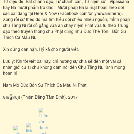
Tứ diệu đế, Bát chánh đạo, Tứ chánh cần, Tứ niệm xứ - Vipassanā
hay Ba mươi phẩm trợ đạo - Mười pháp Ba la mật hoặc theo dõi
các bài đăng tại Here & Now (Facebook.com/onlynowandhere).
Xong rồi cứ theo đó mà tìm hiểu đối chiếu nhiều nguồn, thỉnh pháp
chư Tăng Ni rồi cố gắng vừa ăn chay niệm Phật vừa tu theo Trung
đạo theo truyền thống chư Phật cũng như Đức Thế Tôn - Bổn Sư
Thích Ca Mâu Ni.
Xin đừng oán hận. Hỷ xả cho người viết.
Lưu ý: Khi tôi viết bài này, chỉ hướng sự chia sẻ đến một vài cá
nhân giới cư sĩ chứ không dám nói đến Chư Tăng Ni. Kính mong
hoan hỉ.
Nam Mô Đức Bổn Sư Thích Ca Mâu Ni Phật
ថាច់ធ្វឹនហ្វា (Thiện Đăng Tâm Định), 2017