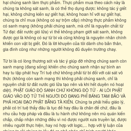
hại chúng sanh làm thực phẩm. Thực phẩm mua theo cách này là
chúng ta không sát sanh, là có thể thọ dụng được: không tác ý giết
hại, không chứng kiến sự giết hại, không hoan hỉ với sự giết hại,
chúng ta chỉ mua (không có sự trộm cắp) những thực phẩm không
có sanh mạng (không phải chúng sanh, mà chỉ là nguyên chất từ
Tứ đại: đất nước gió lửa) vì thế không phạm giới sát sanh, không
được gọi là không có sự từ bi và cũng không là nguyên nhân chính
khiến con vật bị giết. Đó là lời khuyên của tôi dành cho bản thân,
gia đình cũng như những người không đủ duyên trường chay.
Từ bi là có lòng thương sót và tác ý giúp đỡ những chúng sanh còn
sanh mạng (đang sống) khiến cho chúng sanh nhận sự bình an
hay tu tập phát huy Trí tuệ chứ không phải từ bi đối với cái sát vô
thức (không còn sanh mạng thì không phải chúng sanh, chỉ là
nguyên chất từ đất nước gió lửa tạo nên và khi hết duyên nó hoại
diệt). PHẬT GIÁO ĐỘ SANH CHỨ KHÔNG ĐỘ TỬ - AI LÔI PHẬT
GIÁO VÀO ĐỘ TỬ THÌ NGƯỜI ĐÓ ĐANG PHỈ BÁNG TAM BẢO VÀ
PHÁ HOẠI ĐẠO PHẬT BẰNG TÀ KIẾN. Chúng ta phải hiểu giáo lý,
phải có trí tuệ thấy đâu là tục đế hay đâu là chân đế chứ, đâu là
nhu cầu hợp pháp và đâu là tu hành chứ không nên mù quán kiến
chấp, chấp nhận những điều vì nó được người xưa truyền lại, được
nhiều người thực hiện, hay nó hợp với logic,... hợp với lý luận của
chúng ta rồi chúng ta lấy đó ra phê phán chỉ trích người khác.