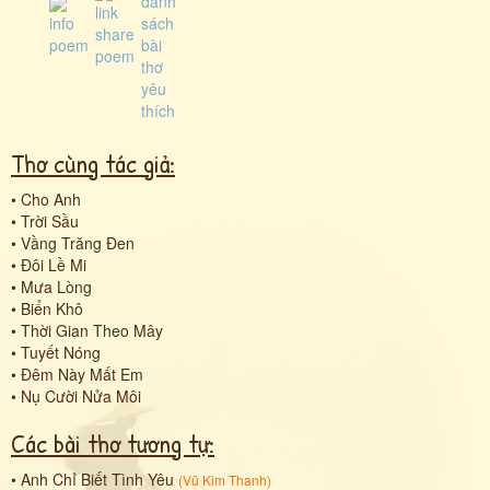
Thơ cùng tác giả:
•
Cho Anh
•
Trời Sầu
•
Vầng Trăng Đen
•
Đôi Lề Mi
•
Mưa Lòng
•
Biển Khô
•
Thời Gian Theo Mây
•
Tuyết Nóng
•
Đêm Này Mất Em
•
Nụ Cười Nửa Môi
Các bài thơ tương tự:
•
Anh Chỉ Biết Tình Yêu
(
Vũ Kim Thanh
)