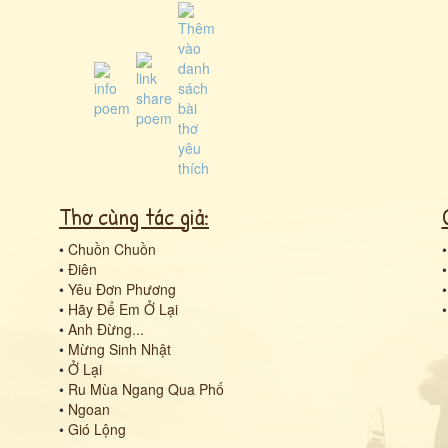
Thơ cùng tác giả:
•
Chuồn Chuồn
•
Điên
•
Yêu Đơn Phương
•
Hãy Để Em Ở Lại
•
Anh Đừng...
•
Mừng Sinh Nhật
•
Ở Lại
•
Ru Mùa Ngang Qua Phố
•
Ngoan
•
Gió Lộng