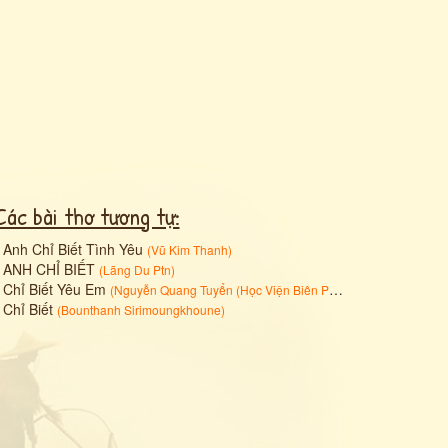
Các bài thơ tương tự:
•
Anh Chỉ Biết Tình Yêu
(
Vũ Kim Thanh
)
•
ANH CHỈ BIẾT
(
Lãng Du Ptn
)
•
Chỉ Biết Yêu Em
(
Nguyễn Quang Tuyển (Học Viện Biên Phòng)
)
•
Chỉ Biết
(
Bounthanh Sirimoungkhoune
)