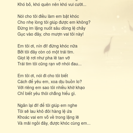
Khó bỏ, khó quên nên khó vui cười...
Nói cho tôi điều làm em bật khóc
Cho nhẹ lòng tôi giúp được em không?
Đừng im lặng nuốt sâu dòng lệ chảy
Gục vào đây, cho mượn vai tôi này!
Em tôi ơi, nín đi! đừng khóc nữa
Bởi tôi đây còn có một trái tim.
Giọt lệ rơi như pha lê tan vỡ
Trái tim tôi cũng rạn vỡ nhói đau...
Em tôi ơi, nói đi cho tôi biết
Cách để yêu em, xoa dịu buồn lo?
Với riêng em sao tôi nhiều khờ khạo
Chỉ biết yêu thôi chẳng hiểu gì.
Ngăn lại đi! để tôi giúp em nghe
Tôi sẽ lau khô đôi hàng lệ ứa
Khoác vai em vỗ về trong lặng lẽ
Và mãi ngồi đây, được khóc cùng em...