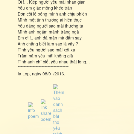
Ôi !... Kiếp người yêu mãi nhan gian
Yêu em giấc mộng khéo tràn
Đơn côi lẻ bóng mình anh chịu phiền
Mình một tính thương ai hiền thục
Yêu dáng người sao mãi thương ta
Mình anh ngắm mảnh trăng ngà
Em ơi !.. anh đã mặn mà đắm say
Anh chẳng biết làm sao là vậy ?
Tình yêu người sao mãi xót xa
Trăm năm yêu mãi không già
Tình anh chỉ biết yêu nhau thật lòng...
**********************************
Ia Lop, ngày 08/01/2016.