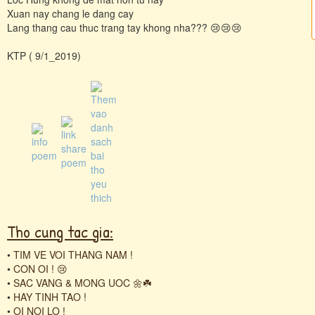
Xuan nay chang le dang cay
Lang thang cau thuc trang tay khong nha??? 😢😢😢
KTP ( 9/1_2019)
Tho cung tac gia:
•
TIM VE VOI THANG NAM !
•
CON OI ! 😢
•
SAC VANG & MONG UOC 🌼☘️
•
HAY TINH TAO !
•
OI NOI LO !