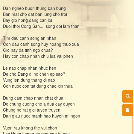
Dan ngheo buon thung ban bung
Ban mat cho dat ban lung cho troi
Bay gio hong dang can loi
Duoi thoi Cong San.... song doi lam than
Tim dau canh song an nhan
Con dau canh song huy hoang thuo xua
Gio nay da tinh ngo chua?
Hay con chap nhan chiu lua vai phen
Le nao chap nhan nhuc hen
De cho Dang di no chen ep sao?
Vung len dung thang di nao
Con nuoc con tat dung chao xin thua
Dung cam chap nhan chat chua
De chung cuong che a dua cay quyen
Chung no rat gioi tuyen truyen
Dan giau nuoc manh hao huyen mi ngon
Vuon rau khong the vui chon
Loc Hung khong de mat hon tu nay