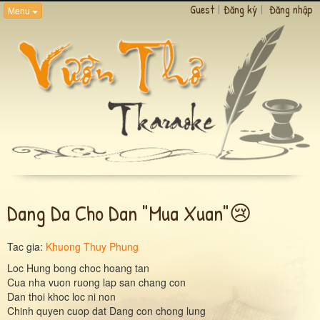
Guest
|
Đăng ký
|
Đăng nhập
Menu
Dang Da Cho Dan "mua Xuan"😢
Tac gia:
Khuong Thuy Phung
Loc Hung bong choc hoang tan
Cua nha vuon ruong lap san chang con
Dan thoi khoc loc ni non
Chinh quyen cuop dat Dang con chong lung