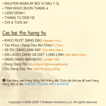
•
NGUYEN NHAN AY BOI VI DAU ? 🤔
•
TINH KHUC BUON THANG 4
•
LENH DENH !
•
THANG TU DEN !😢
•
CHI & TUOI 40!
Cac bai tho tuong tu:
•
KHUC RUOT DANG DAU
(
Nguyen Huu
)
•
Tau Khua ! Dang Dau Noi Chien !
(
Tlan
)
•
VE DIU DANG DAM SAY
(
Tran Minh Hien
)
•
EM LA DIU DANG DA DIET LUNG LINH
(
Tran Minh Hien
)
•
DANG DANG BAN NUOC
(
CHINH TRI
)
•
Dang Dang Roi
(
Bounthanh Sirimoungkhoune
)
•
Diu Dang Dau Yeu
(
Vien Phuong (OVQ)
)
Bạn đang xem trang tiếng Việt không dấu! Click vào link sau để xem trang
tiếng Việt có dấu:
ĐẢNG ĐÃ CHO DÂN "MÙA XUÂN"😢
Copyright © 2008-2026 T Software Solutions LLC. All rights reserved.