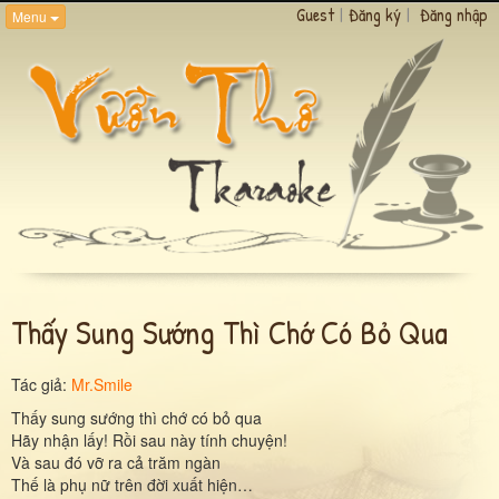
Guest
|
Đăng ký
|
Đăng nhập
Menu
Thấy Sung Sướng Thì Chớ Có Bỏ Qua
Tác giả:
Mr.Smile
Thấy sung sướng thì chớ có bỏ qua
Hãy nhận lấy! Rồi sau này tính chuyện!
Và sau đó vỡ ra cả trăm ngàn
Thế là phụ nữ trên đời xuất hiện…