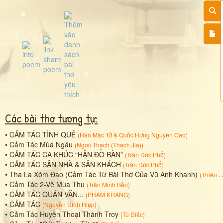
Các bài thơ tương tự:
•
CẢM TÁC TÌNH QUÊ
(
Hàn Mặc Tử
&
Quốc Hưng Nguyên Cao
)
•
Cảm Tác Mùa Ngâu
(
Ngọc Thạch (Thạch Jia)
)
•
CẢM TÁC CA KHÚC “HẬN ĐỒ BÀN”
(
Trần Đức Phổ
)
•
CẢM TÁC SÂN NHÀ & SÂN KHÁCH
(
Trần Đức Phổ
)
•
Tha La Xóm Đao (Cảm Tác Từ Bài Thơ Của Vũ Anh Khanh)
(
Thiên Lý
•
Cảm Tác 2-Về Mùa Thu
(
Trần Minh Bảo
)
•
CẢM TÁC QUÁN VĂN...
(
PHẠM KHANG
)
•
CẢM TÁC
(
Nguyễn Đình Hiệp
)
•
Cảm Tác Huyền Thoại Thành Troy
(
Tú Điếc
)